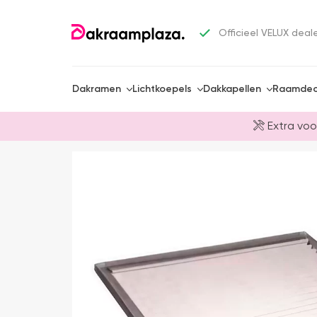
Officieel VELUX deal
Dakramen
Lichtkoepels
Dakkapellen
Raamdec
Extra voo