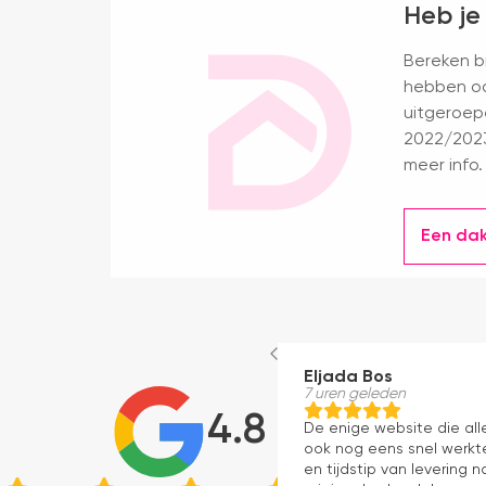
Heb je
Bereken bi
hebben oo
uitgeroep
2022/2023
meer info.
Een da
Eljada Bos
7 uren geleden
4.8
De enige website die al
ook nog eens snel werkte
en tijdstip van levering