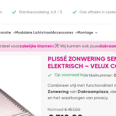
er
Klantbeoordeling: 4,9 / 5
Ook afhalen in Leide
oratie
Modulaire Lichtstraat
Accessoires
Montage
rdeel voor
zakelijke klanten
Wij kunnen ook jouw
dakraam
PLISSÉ ZONWERING SE
ELEKTRISCH – VELUX 
Op voorraad bij
Artikelnummer:
0
Combineer stijl met functionaliteit
Zonwering
van
Dakraamplaza
, id
en het waarborgen van privacy.
Normaal
€
957,00