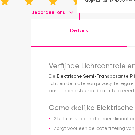
origineel velux dakraam r
dan "eigen merken" die o
Beoordeel ons
installatie is echt heel m
geweest) en hij rolt veel m
Details
Verfijnde Lichtcontrole 
De
Elektrische Semi-Transparante Pl
licht en de mate van privacy te regule
aangename sfeer in de ruimte creëert
Gemakkelijke Elektrische
Stelt u in staat het binnenklimaat
Zorgt voor een delicate filtering va