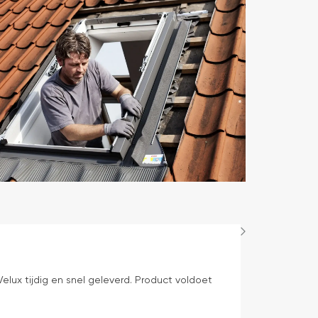
Bep Mens
1 dag geleden
elux tijdig en snel geleverd. Product voldoet
levering volge