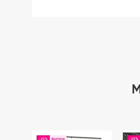
M
-25%
-25%