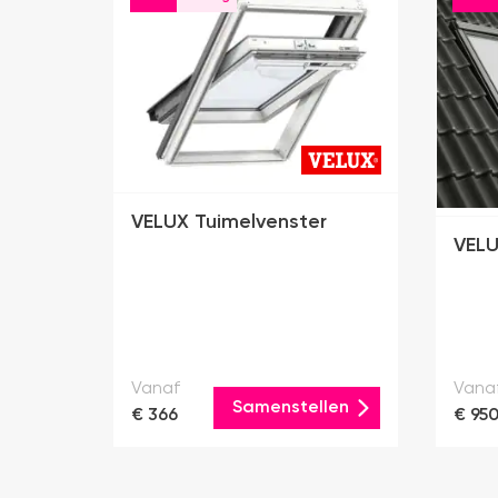
VELUX Tuimelvenster
VELU
Vanaf
Vana
Samenstellen
€ 366
€ 95