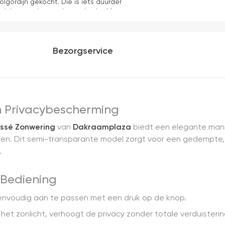
olgordijn gekocht. Die is iets duurder
ok het en der worden verkocht. Maar
akkelijk( ben denk ik 10 min bezig
ooier uit en kreukt niet bij het inrollen.
Bezorgservice
en Privacybescherming
issé Zonwering
van
Dakraamplaza
biedt een elegante man
ren. Dit semi-transparante model zorgt voor een gedempte, na
.
 Bediening
 eenvoudig aan te passen met een druk op de knop.
n het zonlicht, verhoogt de privacy zonder totale verduisterin