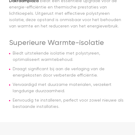
Dakraamplaza
biedt een essentiële upgrade voor de
g
energie-efficiëntie en thermische prestaties van
en
lichtkoepels. Uitgerust met effectieve polystyreen
w
isolatie, deze opstand is onmisbaar voor het behouden
s
van warmte en het reduceren van het energieverbruik.
s
da
v
Superieure Warmte-isolatie
a
a
Biedt uitstekende isolatie met polystyreen,
H
optimaliseert warmtebehoud.
z
e
Draagt significant bij aan de verlaging van de
ze
energiekosten door verbeterde efficiëntie.
G
kw
Vervaardigd met duurzame materialen, verzekert
m
langdurige duurzaamheid.
a
Eenvoudig te installeren, perfect voor zowel nieuwe als
e
bestaande installaties.
e
t
m
E
er