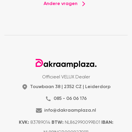
Andere vragen
Officieel VELUX Dealer
Touwbaan 38 | 2352 CZ | Leiderdorp
085 - 06 06 176
info@dakraamplaza.nl
KVK:
83789014
BTW:
NL862990099B01
IBAN: