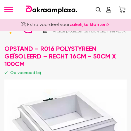
Extra voordeel voor
zakelijke klanten
Officieel VELUX Dealer
4.8
Al onze producten zijn 100% origineel VELUX
OPSTAND – R016 POLYSTYREEN
GEÏSOLEERD – RECHT 16CM – 50CM X
100CM
Op voorraad bij