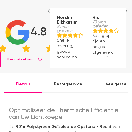
Nordin
Ric
M
Elkharrim
23 uren
1
geleden
g
8 uren
4.8
geleden
Keurig op
E
Snelle
tijd en
ro
levering,
netjes
m
goede
afgeleverd.
be
service en
Makkelijk
D
Beoordeel ons
mooie
instaleren.
H
producten.
b
ve
e
Details
Bezorgservice
Veelgesteld
e
e
k
b
a
Optimaliseer de Thermische Efficiëntie
in
van Uw Lichtkoepel
m
A
De
R016 Polystyreen Geïsoleerde Opstand - Recht
van
n