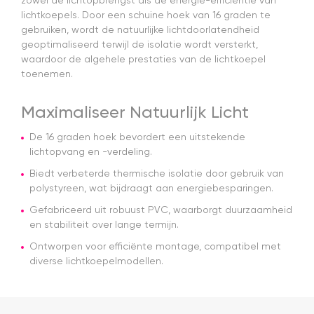
zowel de lichtopbrengst als de energie-efficiëntie van
geregeld
lichtkoepels. Door een schuine hoek van 16 graden te
en de prijs
gebruiken, wordt de natuurlijke lichtdoorlatendheid
was een
geoptimaliseerd terwijl de isolatie wordt versterkt,
stuk
waardoor de algehele prestaties van de lichtkoepel
scherper
toenemen.
dan bij
veel
andere
Maximaliseer Natuurlijk Licht
aanbieders.
Het gordijn
De 16 graden hoek bevordert een uitstekende
zelf mag
lichtopvang en -verdeling.
er ook
zeker zijn.
Biedt verbeterde thermische isolatie door gebruik van
Goede
polystyreen, wat bijdraagt aan energiebesparingen.
kwaliteit,
mooie
Gefabriceerd uit robuust PVC, waarborgt duurzaamheid
afwerking
en stabiliteit over lange termijn.
en
Ontworpen voor efficiënte montage, compatibel met
eenvoudig
diverse lichtkoepelmodellen.
te
monteren.
Een prima
ervaring.