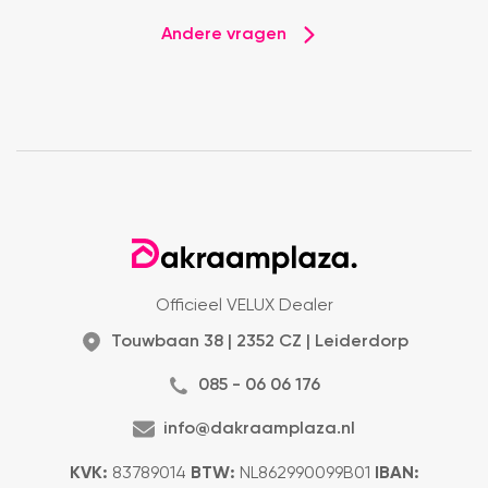
Andere vragen
Officieel VELUX Dealer
Touwbaan 38 | 2352 CZ | Leiderdorp
085 - 06 06 176
info@dakraamplaza.nl
KVK:
83789014
BTW:
NL862990099B01
IBAN: