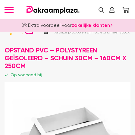
Extra voordeel voor
zakelijke klanten
Officieel VELUX Dealer
4.8
Al onze producten zijn 100% origineel VELUX
OPSTAND PVC – POLYSTYREEN
GEÏSOLEERD – SCHUIN 30CM – 160CM X
250CM
Op voorraad bij