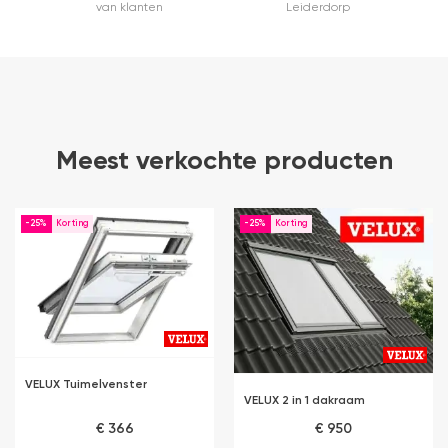
van klanten
Leiderdorp
Meest verkochte producten
-25%
-25%
VELUX Tuimelvenster
VELUX 2 in 1 dakraam
€ 366
€ 950