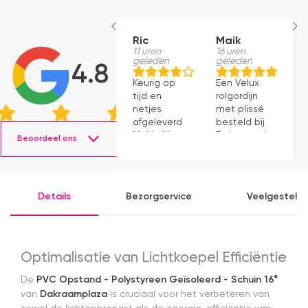
Ric
Maik
H
11 uren
16 uren
S
geleden
geleden
1
4.8
g
Keurig op
Een Velux
W
tijd en
rolgordijn
t
netjes
met plissé
m
afgeleverd.
besteld bij
m
Makkelijk
Dakraamplaza.
Beoordeel ons
e
instaleren.
Het
m
bestellen
g
verliep
p
eenvoudig
Details
Bezorgservice
Veelgesteld
en binnen
een week
kon ik de
bestelling
al ophalen
Optimalisatie van Lichtkoepel Efficiëntie
in het
magazijn.
De
PVC Opstand - Polystyreen Geïsoleerd - Schuin 16°
Alles was
van
Dakraamplaza
is cruciaal voor het verbeteren van
netjes