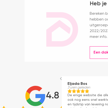
Heb je
Bereken bi
hebben oo
uitgeroep
2022/2023
meer info.
Een da
Eljada Bos
3 uren geleden
4.8
De enige website die al
ook nog eens snel werkte
en tijdstip van levering