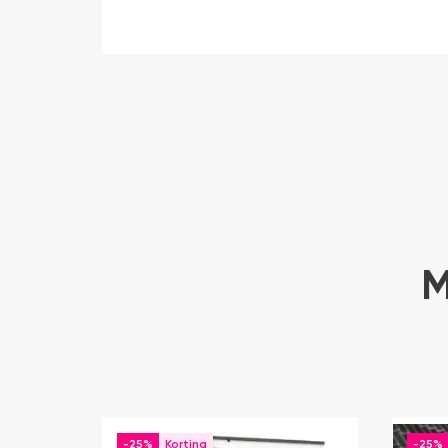
M
-25%
-25%