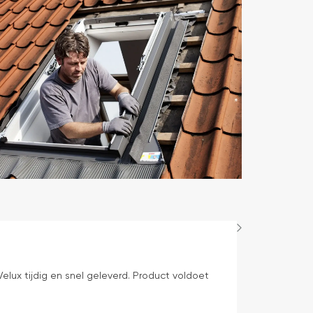
Bep Mens
23 uren gelede
elux tijdig en snel geleverd. Product voldoet
levering volge