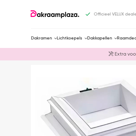
Officieel VELUX deal
Dakramen
Lichtkoepels
Dakkapellen
Raamdec
Extra voo