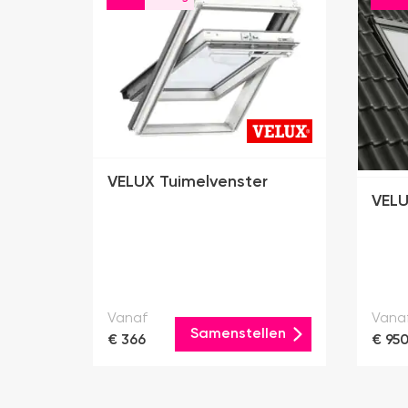
VELUX Tuimelvenster
VELU
Vanaf
Vana
Samenstellen
€ 366
€ 95