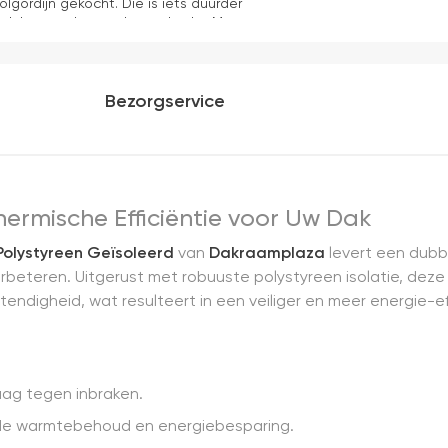
olgordijn gekocht. Die is iets duurder
ok het en der worden verkocht. Maar
akkelijk( ben denk ik 10 min bezig
ooier uit en kreukt niet bij het inrollen.
Bezorgservice
hermische Efficiëntie voor Uw Dak
olystyreen Geïsoleerd
van
Dakraamplaza
levert een dubbe
verbeteren. Uitgerust met robuuste polystyreen isolatie, de
endigheid, wat resulteert in een veiliger en meer energie-ef
aag tegen inbraken.
ende warmtebehoud en energiebesparing.