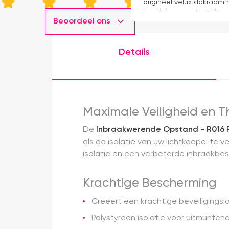
origineel velux dakraam r
dan "eigen merken" die o
Beoordeel ons
installatie is echt heel m
geweest) en hij rolt veel m
Details
Maximale Veiligheid en T
De
Inbraakwerende Opstand - R016 P
als de isolatie van uw lichtkoepel te 
isolatie en een verbeterde inbraakbest
Krachtige Bescherming
Creëert een krachtige beveiligingsl
Polystyreen isolatie voor uitmunt