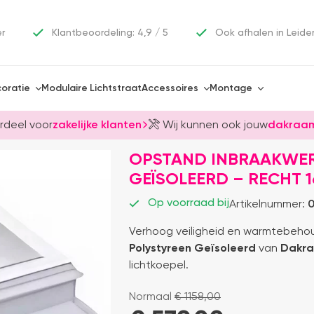
er
Klantbeoordeling: 4,9 / 5
Ook afhalen in Leide
oratie
Modulaire Lichtstraat
Accessoires
Montage
rdeel voor
zakelijke klanten
Wij kunnen ook jouw
dakraam
OPSTAND INBRAAKWER
GEÏSOLEERD – RECHT 
Op voorraad bij
Artikelnummer:
0
Verhoog veiligheid en warmtebeh
Polystyreen Geïsoleerd
van
Dakr
lichtkoepel.
Normaal
€
1158,00