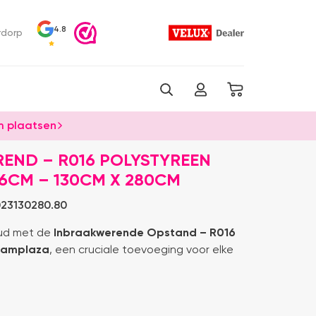
4.8
rdorp
 plaatsen
END – R016 POLYSTYREEN
16CM – 130CM X 280CM
23130280.80
oud met de
Inbraakwerende Opstand – R016
aamplaza
, een cruciale toevoeging voor elke