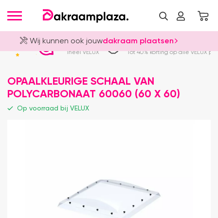
Wij kunnen ook jouw
dakraam plaatsen
Dealer
Laagste prijzen
4.8
ijn 100% origineel VELUX
Tot 40% korting op alle VELUX producten
OPAALKLEURIGE SCHAAL VAN
POLYCARBONAAT 60060 (60 X 60)
Op voorraad bij VELUX