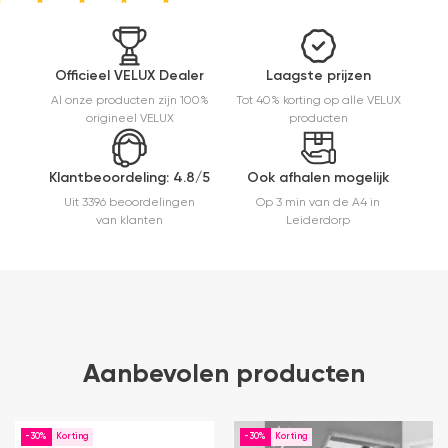
en hij rolt
veel
mooier uit
en kreukt
Officieel VELUX Dealer
Laagste prijzen
niet bij het
Al onze producten zijn 100%
Tot 40% korting op alle VELUX
inrollen.
origineel VELUX
producten
Klantbeoordeling: 4.8/5
Ook afhalen mogelijk
Uit 3396 beoordelingen
Op 3 min van de A4 in
van klanten
Leiderdorp
Aanbevolen producten
-30%
-30%