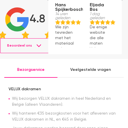
Hans
Eljada
M
Spijkerbosch
Bos
1
g
14 uren
1 dag
4.8
geleden
geleden
J
We zijn
De enige
p
tevreden
website
v
met het
die alle
ti
materiaal
maten
s
Beoordeel ons
en het
Velux op
g
monteren
voorraad
P
ging
had en die
v
prima11
ook nog
a
Bezorgservice
Veelgestelde vragen
eens snel
v
werkte.
Snelle
levering en
VELUX dakramen
afspraken
over dag
Wij bezorgen VELUX dakramen in heel Nederland en
en tijdstip
België (alleen Vlaanderen).
van
Wij hanteren €35 bezorgkosten voor het afleveren van
levering
VELUX dakramen in NL, en €45 in België.
nagekomen.
Nog een