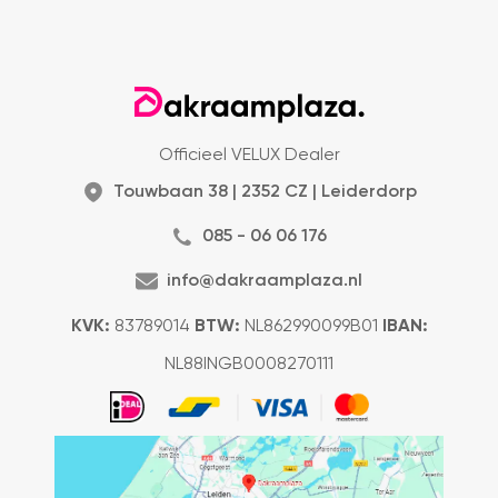
Officieel VELUX Dealer
Touwbaan 38 | 2352 CZ | Leiderdorp
085 - 06 06 176
info@dakraamplaza.nl
KVK:
83789014
BTW:
NL862990099B01
IBAN:
NL88INGB0008270111