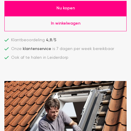
Nu kopen
In winkelwagen
Klantbeoordeling
4,8/5
Onze
klantenservice
is 7 dagen per week bereikbaar
Ook af te halen in Leiderdorp