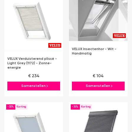
VELUX Insectenhor - Wit -
Handmatig
VELUX Verduisterend plissé -
Light Grey (1172) - Zonne-
energie
€ 234
€ 104
Samenstellen
Samenstellen
-30%
-35%