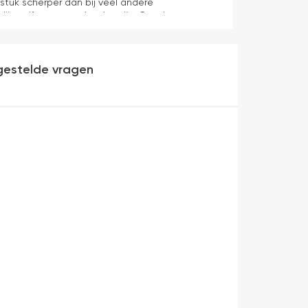
 stuk scherper dan bij veel andere
dijn zelf mag er ook zeker zijn. Goede
werking en eenvoudig te monteren. Een prima
gestelde vragen