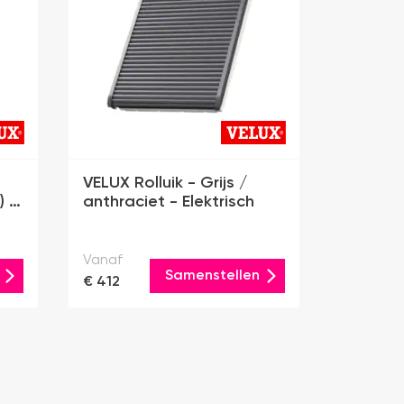
VELUX Rolluik - Grijs /
) -
anthraciet - Elektrisch
Vanaf
Samenstellen
€ 412