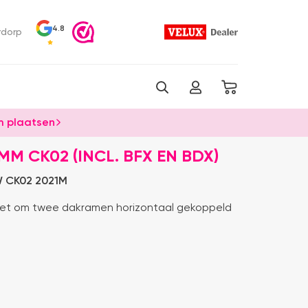
4.8
rdorp
 plaatsen
M CK02 (INCL. BFX EN BDX)
 CK02 2021M
et om twee dakramen horizontaal gekoppeld