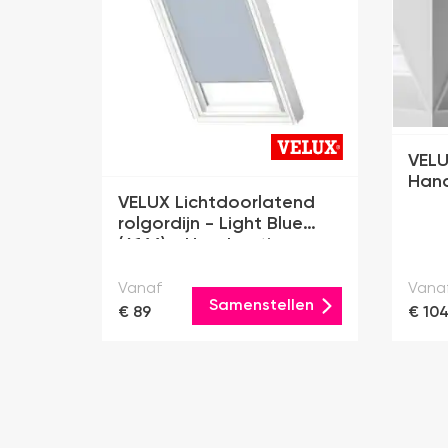
VELU
Han
VELUX Lichtdoorlatend
rolgordijn - Light Blue
(4166) - Handmatig
Vanaf
Vana
Samenstellen
€ 89
€ 10