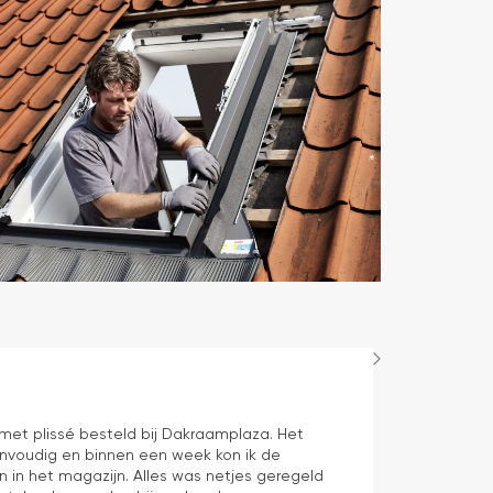
Hans Spijker
1 dag geleden
n met plissé besteld bij Dakraamplaza. Het
We zijn tevred
envoudig en binnen een week kon ik de
prima11
n in het magazijn. Alles was netjes geregeld