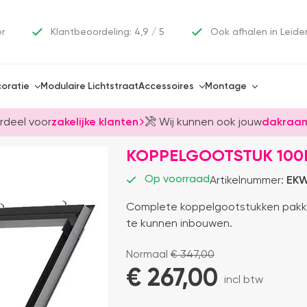
er
Klantbeoordeling: 4,9 / 5
Ook afhalen in Leide
oratie
Modulaire Lichtstraat
Accessoires
Montage
rdeel voor
zakelijke klanten
Wij kunnen ook jouw
dakraam
KOPPELGOOTSTUK 100M
Op voorraad
Artikelnummer:
EKW
Complete koppelgootstukken pakk
te kunnen inbouwen.
Normaal
€
347,00
€ 
267,00
incl btw