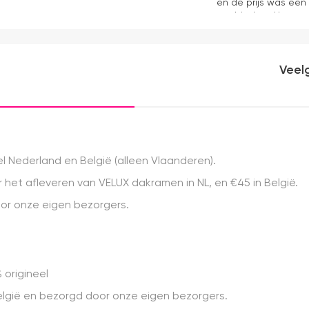
en de prijs was een
aanbieders. Het gor
kwaliteit, mooie af
ervaring.
Veel
 Nederland en België (alleen Vlaanderen).
het afleveren van VELUX dakramen in NL, en €45 in België.
r onze eigen bezorgers.
 origineel
 België en bezorgd door onze eigen bezorgers.