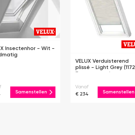
X Insectenhor - Wit -
dmatig
VELUX Verduisterend
plissé - Light Grey (1172
Zonne-energie
f
Vanaf
Samenstellen
Samenstellen
4
€ 234