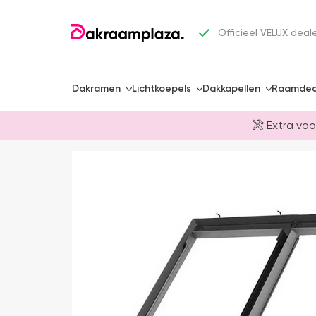
Officieel VELUX deal
Dakramen
Lichtkoepels
Dakkapellen
Raamdec
Extra voo