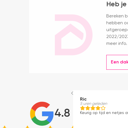
Heb je
Bereken bi
hebben oo
uitgeroep
2022/2023
meer info.
Een da
Ric
5 uren geleden
4.8
Keurig op tijd en netjes a