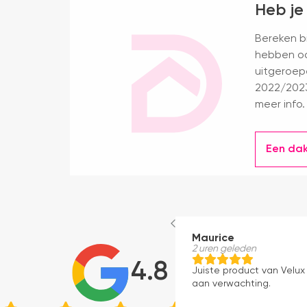
Heb je
Bereken bi
hebben oo
uitgeroep
2022/2023
meer info.
Een da
Maurice
2 uren geleden
4.8
Juiste product van Velux 
aan verwachting.