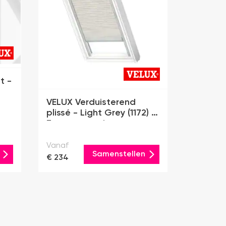
t -
VELUX Verduisterend
plissé - Light Grey (1172) -
Zonne-energie
Vanaf
Samenstellen
€ 234