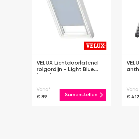
VELUX Lichtdoorlatend
VELUX
rolgordijn - Light Blue
anth
(4166) - Handmatig
Vanaf
Vana
Samenstellen
€ 89
€ 41