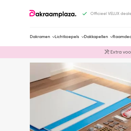
Officieel VELUX deal
Dakramen
Lichtkoepels
Dakkapellen
Raamdec
Extra voo