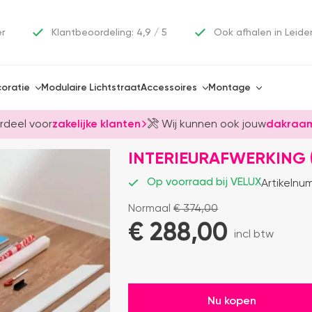
er
Klantbeoordeling: 4,9 / 5
Ook afhalen in Leide
oratie
Modulaire Lichtstraat
Accessoires
Montage
rdeel voor
zakelijke klanten
Wij kunnen ook jouw
dakraam
INTERIEURAFWERKING (
Op voorraad bij VELUX
Artikelnu
Normaal
€
374,00
€ 
288,00
incl btw
Nu kopen