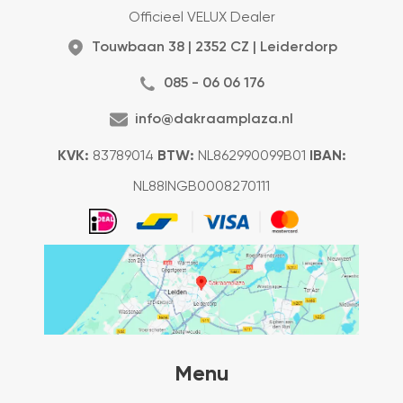
Officieel VELUX Dealer
Touwbaan 38 | 2352 CZ | Leiderdorp
085 - 06 06 176
info@dakraamplaza.nl
KVK:
83789014
BTW:
NL862990099B01
IBAN:
NL88INGB0008270111
Menu