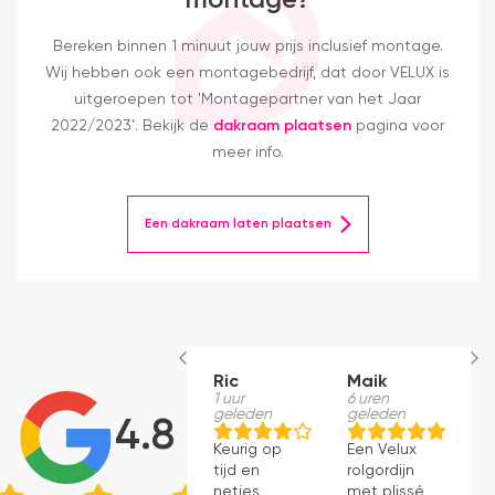
Bereken binnen 1 minuut jouw prijs inclusief montage.
Wij hebben ook een montagebedrijf, dat door VELUX is
uitgeroepen tot 'Montagepartner van het Jaar
2022/2023'. Bekijk de
dakraam plaatsen
pagina voor
meer info.
Een dakraam laten plaatsen
Ric
Maik
H
1 uur
6 uren
S
geleden
geleden
1
4.8
g
Keurig op
Een Velux
W
tijd en
rolgordijn
t
netjes
met plissé