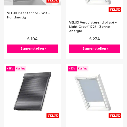
VELUX Insectenhor - Wit -
Handmatig
VELUX Verduisterend plissé -
Light Grey (1172) - Zonne-
energie
€ 104
€ 234
Samenstellen
Samenstellen
-35%
-30%