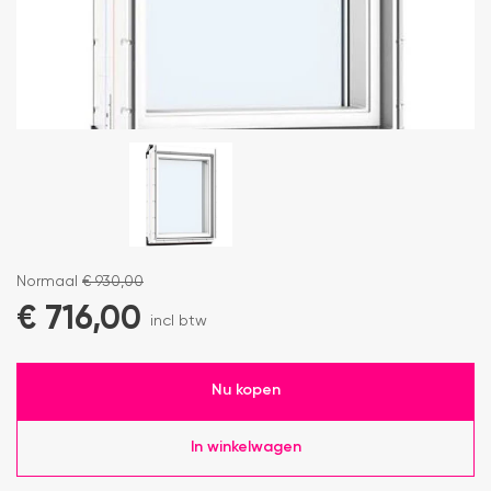
Normaal
€
930,00
€
716,00
incl btw
Nu kopen
In winkelwagen