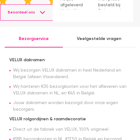
m
afgeleverd.
besteld bij
m
Makkelijk
Dakraamplaza.
Beoordeel ons
e
instaleren.
Het
m
bestellen
g
verliep
p
eenvoudig
Bezorgservice
Veelgestelde vragen
en binnen
een week
kon ik de
bestelling
VELUX dakramen
al ophalen
Wij bezorgen VELUX dakramen in heel Nederland en
in het
magazijn.
België (alleen Vlaanderen).
Alles was
Wij hanteren €35 bezorgkosten voor het afleveren van
netjes
VELUX dakramen in NL, en €45 in België.
geregeld
en de prijs
Jouw dakramen worden bezorgd door onze eigen
was een
bezorgers.
stuk
scherper
VELUX rolgordijnen & raamdecoratie
dan bij
Direct uit de fabriek van VELUX, 100% origineel
veel
andere
€9,95 bezorgkosten in NL, €17,50 in België en bezorgd