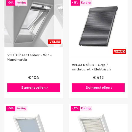
-30%
-35%
VELUX Insectenhor - Wit -
Handmatig
VELUX Rolluik - Grijs /
anthraciet - Elektrisch
€ 104
€ 412
Samenstellen
Samenstellen
-30%
-30%