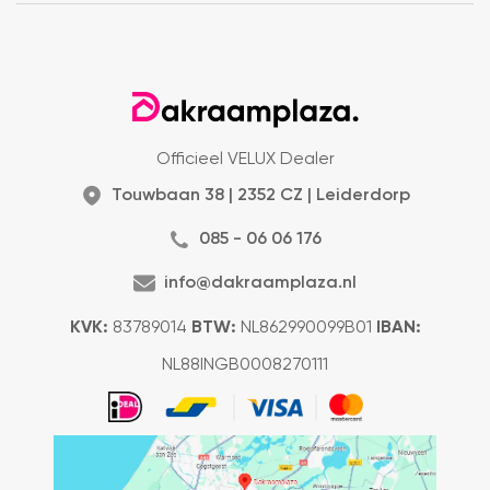
Officieel VELUX Dealer
Touwbaan 38 | 2352 CZ | Leiderdorp
085 - 06 06 176
info@dakraamplaza.nl
KVK:
83789014
BTW:
NL862990099B01
IBAN:
NL88INGB0008270111