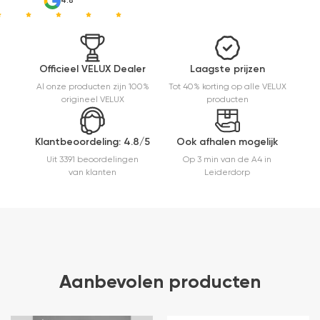
4.8
Officieel VELUX Dealer
Laagste prijzen
Al onze producten zijn 100%
Tot 40% korting op alle VELUX
origineel VELUX
producten
Klantbeoordeling: 4.8/5
Ook afhalen mogelijk
Uit 3391 beoordelingen
Op 3 min van de A4 in
van klanten
Leiderdorp
Aanbevolen producten