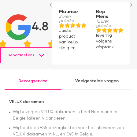
Maurice
Bep
B
2 uren
Mens
M
geleden
12 uren
12
4.8
geleden
g
Juiste
levering
le
product
volgens
v
van Velux
afspraak
a
tijdig en
snel
Beoordeel ons
geleverd.
Product
voldoet
aan
Bezorgservice
Veelgestelde vragen
verwachting.
VELUX dakramen
Wij bezorgen VELUX dakramen in heel Nederland en
België (alleen Vlaanderen).
Wij hanteren €35 bezorgkosten voor het afleveren van
VELUX dakramen in NL, en €45 in België.