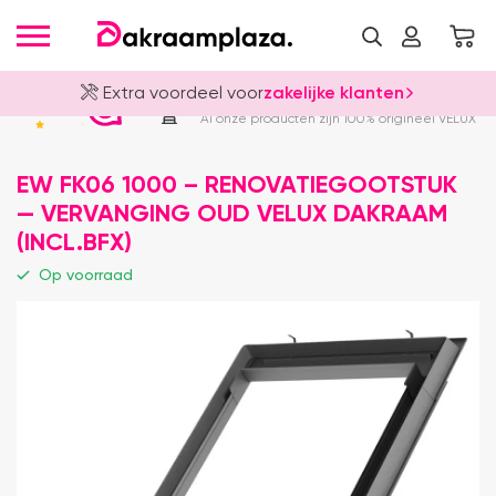
Extra voordeel voor
zakelijke klanten
Officieel VELUX Dealer
4.8
Al onze producten zijn 100% origineel VELUX
EW FK06 1000 – RENOVATIEGOOTSTUK
— VERVANGING OUD VELUX DAKRAAM
(INCL.BFX)
Op voorraad