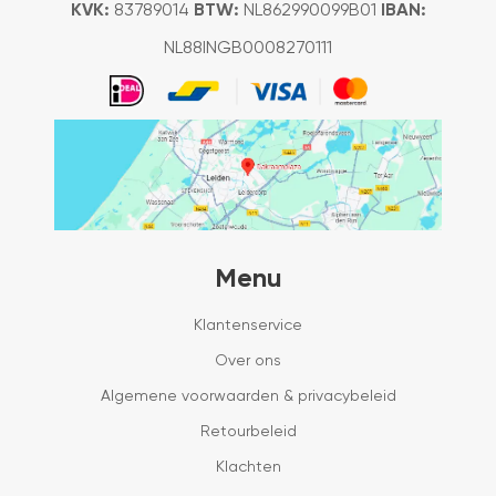
KVK:
83789014
BTW:
NL862990099B01
IBAN:
NL88INGB0008270111
Menu
Klantenservice
Over ons
Algemene voorwaarden & privacybeleid
Retourbeleid
Klachten