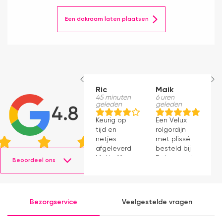
Een dakraam laten plaatsen
Ric
Maik
H
45 minuten
6 uren
S
geleden
geleden
1
4.8
g
Keurig op
Een Velux
W
tijd en
rolgordijn
t
netjes
met plissé
m
afgeleverd.
besteld bij
m
Makkelijk
Dakraamplaza.
Beoordeel ons
e
instaleren.
Het
m
bestellen
g
verliep
p
eenvoudig
Bezorgservice
Veelgestelde vragen
en binnen
een week