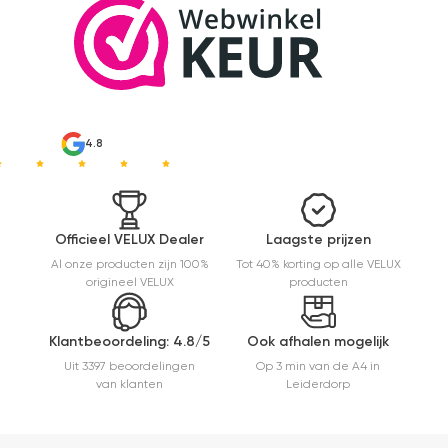
en
eenvoudig
te
monteren.
Een prima
ervaring.
4.8
Officieel VELUX Dealer
Laagste prijzen
Al onze producten zijn 100%
Tot 40% korting op alle VELUX
origineel VELUX
producten
Klantbeoordeling: 4.8/5
Ook afhalen mogelijk
Uit 3397 beoordelingen
Op 3 min van de A4 in
van klanten
Leiderdorp