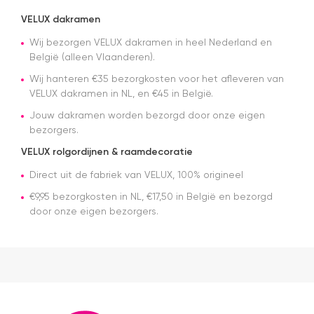
kon ik de
bestelling
VELUX dakramen
al ophalen
Wij bezorgen VELUX dakramen in heel Nederland en
in het
magazijn.
België (alleen Vlaanderen).
Alles was
Wij hanteren €35 bezorgkosten voor het afleveren van
netjes
VELUX dakramen in NL, en €45 in België.
geregeld
en de prijs
Jouw dakramen worden bezorgd door onze eigen
was een
bezorgers.
stuk
scherper
VELUX rolgordijnen & raamdecoratie
dan bij
Direct uit de fabriek van VELUX, 100% origineel
veel
andere
€9,95 bezorgkosten in NL, €17,50 in België en bezorgd
aanbieders.
door onze eigen bezorgers.
Het gordijn
zelf mag
er ook
zeker zijn.
Goede
kwaliteit,
mooie
afwerking