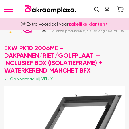
Extra voordeel voor
zakelijke klanten
Officieel VELUX Dealer
4.8
Al onze producten zijn 100% origineel VELUX
EKW PK10 2006ME –
DAKPANNEN/RIET/GOLFPLAAT —
INCLUSIEF BDX (ISOLATIEFRAME) +
WATERKEREND MANCHET BFX
Op voorraad bij VELUX