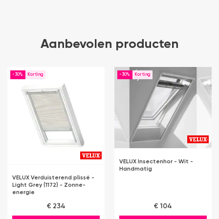
Aanbevolen producten
-30%
-30%
VELUX Insectenhor - Wit -
Handmatig
VELUX Verduisterend plissé -
Light Grey (1172) - Zonne-
energie
€ 234
€ 104