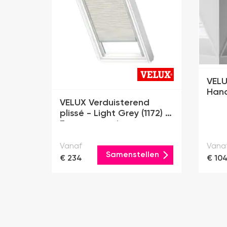
VELU
Han
VELUX Verduisterend
plissé - Light Grey (1172) -
Zonne-energie
Vanaf
Vana
Samenstellen
€ 234
€ 10