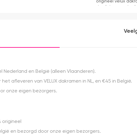
origineel velux dakr
dan "eigen merken" 
installatie is echt 
geweest) en hij rolt 
Veel
 Nederland en België (alleen Vlaanderen).
het afleveren van VELUX dakramen in NL, en €45 in België.
r onze eigen bezorgers.
 origineel
 België en bezorgd door onze eigen bezorgers.