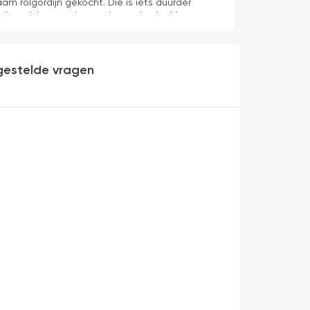
aam rolgordijn gekocht. Die is iets duurder
die ook het en der worden verkocht. Maar
heel makkelijk( ben denk ik 10 min bezig
veel mooier uit en kreukt niet bij het inrollen.
gestelde vragen