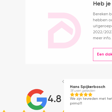
Heb je
Bereken bi
hebben oo
uitgeroep
2022/2023
meer info.
Een da
Hans Spijkerbosch
18 uren geleden
4.8
We zijn tevreden met he
prima11