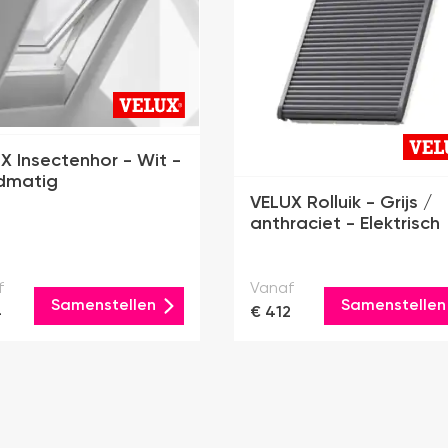
X Insectenhor - Wit -
dmatig
VELUX Rolluik - Grijs /
anthraciet - Elektrisch
f
Vanaf
Samenstellen
Samenstellen
4
€ 412