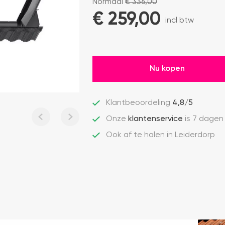
Normaal
€
336,00
€ 
259,00
incl btw
Nu kopen
Klantbeoordeling
4,8/5
Onze
klantenservice
is 7 dagen
Ook af te halen in Leiderdorp