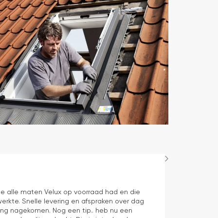
Maurice
1 dag geleden
e alle maten Velux op voorraad had en die
Juiste product 
erkte. Snelle levering en afspraken over dag
aan verwachti
ering nagekomen. Nog een tip.. heb nu een