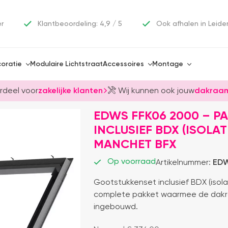
er
Klantbeoordeling: 4,9 / 5
Ook afhalen in Leide
oratie
Modulaire Lichtstraat
Accessoires
Montage
rdeel voor
zakelijke klanten
Wij kunnen ook jouw
dakraam
EDWS FFK06 2000 – P
INCLUSIEF BDX (ISOLA
MANCHET BFX
Op voorraad
Artikelnummer:
EDW
Gootstukkenset inclusief BDX (isol
complete pakket waarmee de dakr
ingebouwd.