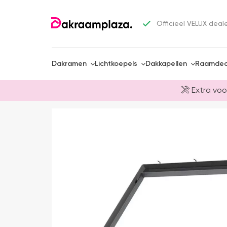
Officieel VELUX deal
Dakramen
Lichtkoepels
Dakkapellen
Raamdec
Extra voo