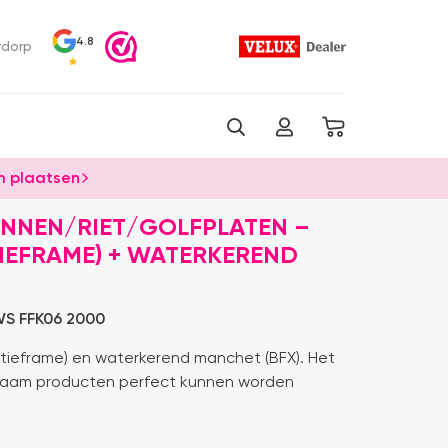
4.8
rdorp
 plaatsen
ANNEN/RIET/GOLFPLATEN –
TIEFRAME) + WATERKEREND
S FFK06 2000
atieframe) en waterkerend manchet (BFX). Het
aam producten perfect kunnen worden