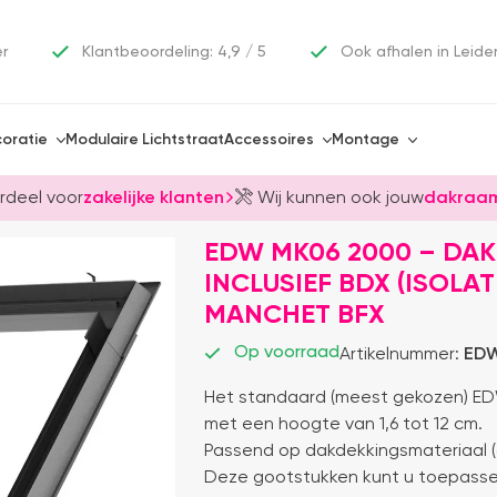
er
Klantbeoordeling: 4,9 / 5
Ook afhalen in Leide
oratie
Modulaire Lichtstraat
Accessoires
Montage
rdeel voor
zakelijke klanten
Wij kunnen ook jouw
dakraam
EDW MK06 2000 – DA
INCLUSIEF BDX (ISOLA
MANCHET BFX
Op voorraad
Artikelnummer:
EDW
Het standaard (meest gekozen) ED
met een hoogte van 1,6 tot 12 cm.
Passend op dakdekkingsmateriaal (a
Deze gootstukken kunt u toepassen 