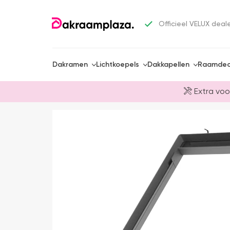
Officieel VELUX deal
Dakramen
Lichtkoepels
Dakkapellen
Raamdec
Extra voo