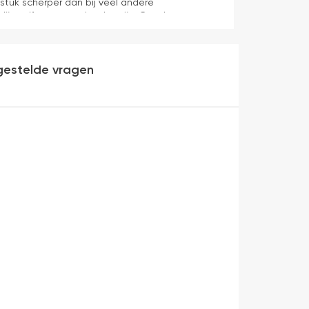
 stuk scherper dan bij veel andere
dijn zelf mag er ook zeker zijn. Goede
werking en eenvoudig te monteren. Een prima
gestelde vragen