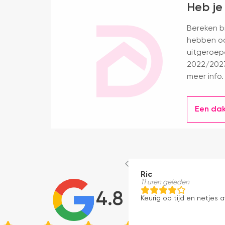
Heb je
Bereken bi
hebben oo
uitgeroep
2022/2023
meer info.
Een da
Ric
11 uren geleden
4.8
Keurig op tijd en netjes a