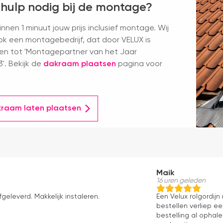
 hulp nodig bij de montage?
nnen 1 minuut jouw prijs inclusief montage. Wij
k een montagebedrijf, dat door VELUX is
en tot 'Montagepartner van het Jaar
'. Bekijk de
dakraam plaatsen
pagina voor
kraam laten plaatsen
Maik
16 uren geleden
fgeleverd. Makkelijk instaleren.
Een Velux rolgordij
bestellen verliep e
bestelling al ophale