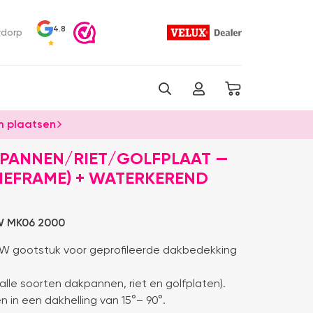
4.8
rdorp
 plaatsen
KPANNEN/RIET/GOLFPLAAT —
TIEFRAME) + WATERKEREND
 MK06 2000
W gootstuk voor geprofileerde dakbedekking
lle soorten dakpannen, riet en golfplaten).
in een dakhelling van 15°– 90°.