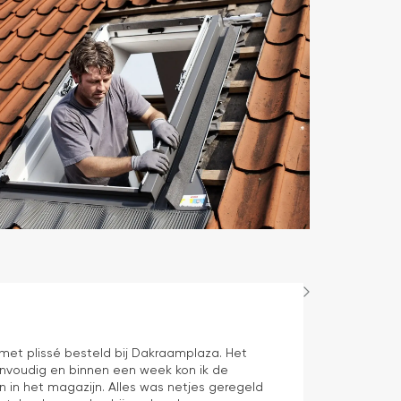
Hans Spijker
1 dag geleden
n met plissé besteld bij Dakraamplaza. Het
We zijn tevred
envoudig en binnen een week kon ik de
prima11
n in het magazijn. Alles was netjes geregeld