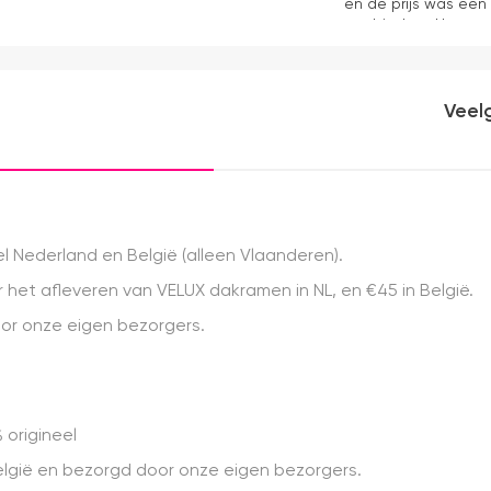
en de prijs was een
aanbieders. Het gor
kwaliteit, mooie af
ervaring.
Veel
 Nederland en België (alleen Vlaanderen).
het afleveren van VELUX dakramen in NL, en €45 in België.
r onze eigen bezorgers.
 origineel
 België en bezorgd door onze eigen bezorgers.