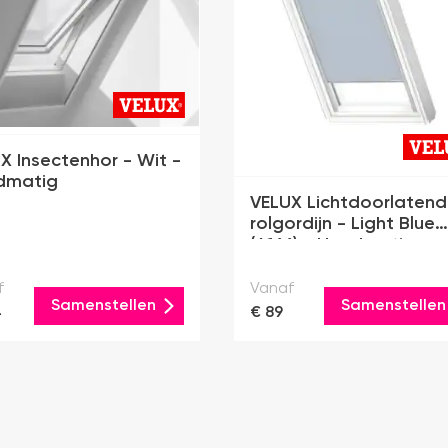
X Insectenhor - Wit -
dmatig
VELUX Lichtdoorlatend
rolgordijn - Light Blue
(4166) - Handmatig
f
Vanaf
Samenstellen
Samenstellen
4
€ 89