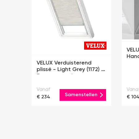
VELU
Han
VELUX Verduisterend
plissé - Light Grey (1172) -
Zonne-energie
Vanaf
Vana
Samenstellen
€ 234
€ 10