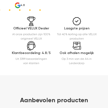
4.8
Officieel VELUX Dealer
Laagste prijzen
Al onze producten zijn 100%
Tot 40% korting op alle VELUX
origineel VELUX
producten
Klantbeoordeling: 4.8/5
Ook afhalen mogelijk
Uit 3399 beoordelingen
Op 3 min van de A4 in
van klanten
Leiderdorp
Aanbevolen producten