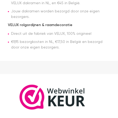
VELUX dakramen in NL, en €45 in België.
g
en
Jouw dakramen worden bezorgd door onze eigen
w
bezorgers.
s
s
VELUX rolgordijnen & raamdecoratie
da
Direct uit de fabriek van VELUX, 100% origineel
v
a
€9,95 bezorgkosten in NL, €17,50 in België en bezorgd
a
door onze eigen bezorgers.
H
z
e
ze
G
kw
m
a
e
e
t
m
E
er