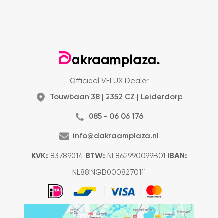
Officieel VELUX Dealer
Touwbaan 38 | 2352 CZ | Leiderdorp
085 - 06 06 176
info@dakraamplaza.nl
KVK:
83789014
BTW:
NL862990099B01
IBAN:
NL88INGB0008270111