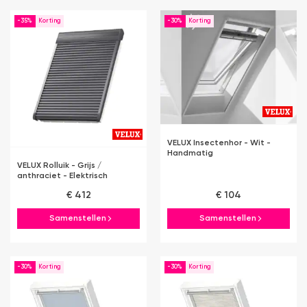
-35%
-30%
VELUX Insectenhor - Wit -
Handmatig
VELUX Rolluik - Grijs /
anthraciet - Elektrisch
€ 412
€ 104
Samenstellen
Samenstellen
-30%
-30%