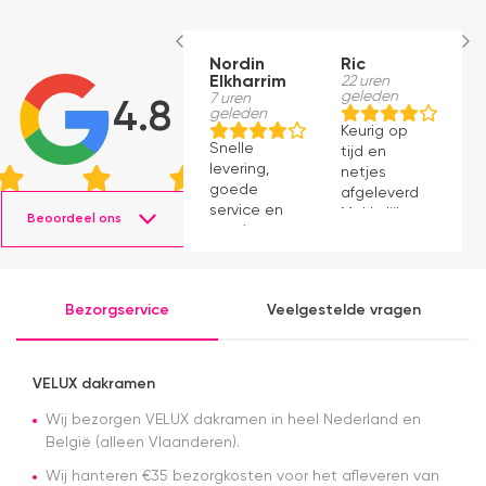
Nordin
Ric
M
Elkharrim
22 uren
1
geleden
g
7 uren
4.8
geleden
Keurig op
E
Snelle
tijd en
ro
levering,
netjes
m
goede
afgeleverd.
be
service en
Makkelijk
D
Beoordeel ons
mooie
instaleren.
H
producten.
b
ve
e
Bezorgservice
Veelgestelde vragen
e
e
k
b
VELUX dakramen
a
Wij bezorgen VELUX dakramen in heel Nederland en
in
m
België (alleen Vlaanderen).
A
Wij hanteren €35 bezorgkosten voor het afleveren van
n