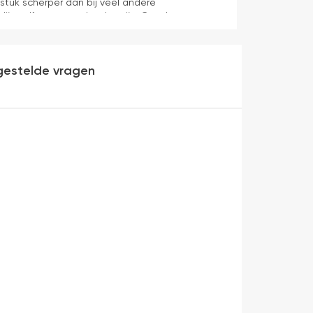
 stuk scherper dan bij veel andere
dijn zelf mag er ook zeker zijn. Goede
werking en eenvoudig te monteren. Een prima
gestelde vragen