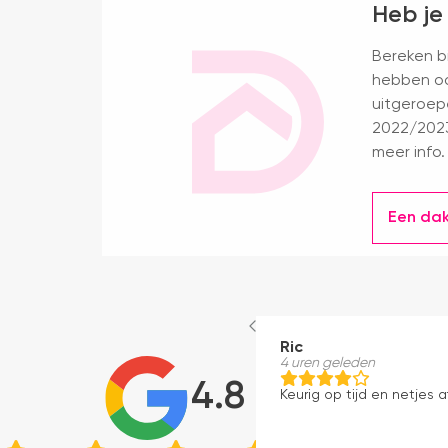
Heb je
Bereken bi
hebben oo
uitgeroep
2022/2023
meer info.
Een da
Ric
4 uren geleden
4.8
Keurig op tijd en netjes a