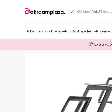
Officieel VELUX deal
Dakramen
Lichtkoepels
Dakkapellen
Raamdec
Extra voo