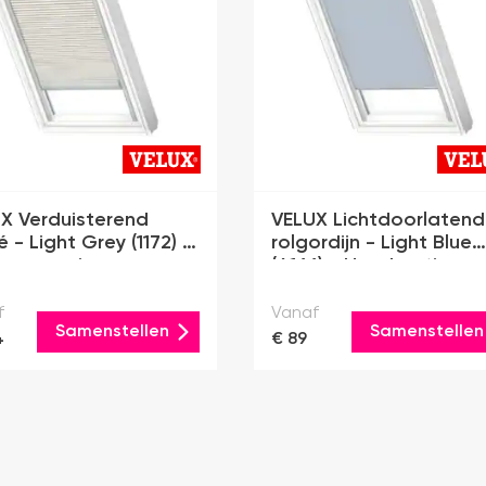
X Verduisterend
VELUX Lichtdoorlatend
é - Light Grey (1172) -
rolgordijn - Light Blue
e-energie
(4166) - Handmatig
f
Vanaf
Samenstellen
Samenstellen
4
€ 89