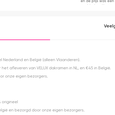
en de prijs was een
aanbieders. Het gor
kwaliteit, mooie af
ervaring.
Veel
 Nederland en België (alleen Vlaanderen).
het afleveren van VELUX dakramen in NL, en €45 in België.
r onze eigen bezorgers.
 origineel
 België en bezorgd door onze eigen bezorgers.