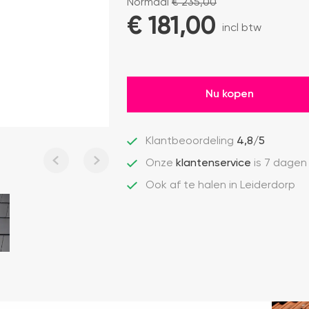
Normaal
€
235,00
€ 
181,00
incl btw
Nu kopen
Klantbeoordeling
4,8/5
Onze
klantenservice
is 7 dagen
Ook af te halen in Leiderdorp