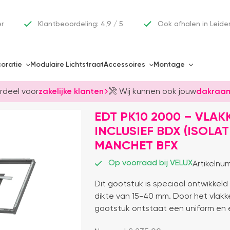
er
Klantbeoordeling: 4,9 / 5
Ook afhalen in Leide
oratie
Modulaire Lichtstraat
Accessoires
Montage
rdeel voor
zakelijke klanten
Wij kunnen ook jouw
dakraam
EDT PK10 2000 – VLAK
INCLUSIEF BDX (ISOLA
MANCHET BFX
Op voorraad bij VELUX
Artikelnu
Dit gootstuk is speciaal ontwikke
dikte van 15-40 mm. Door het vlakke
gootstuk ontstaat een uniform en 