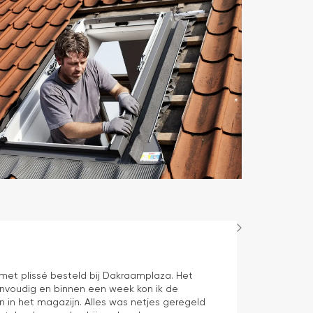
Hans Spijker
1 dag geleden
n met plissé besteld bij Dakraamplaza. Het
We zijn tevred
envoudig en binnen een week kon ik de
prima11
n in het magazijn. Alles was netjes geregeld