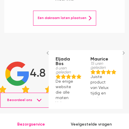
Een dakraam laten plaatsen
Eljada
Maurice
B
Bos
15 uren
M
geleden
6 uren
1
4.8
geleden
g
Juiste
De enige
le
product
website
v
van Velux
die alle
a
tijdig en
maten
snel
Beoordeel ons
Velux op
geleverd.
voorraad
Product
had en die
voldoet
ook nog
aan
Bezorgservice
Veelgestelde vragen
eens snel
verwachting.