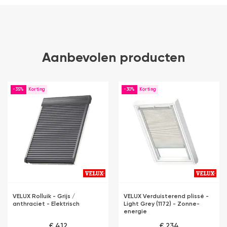
Aanbevolen producten
-35%
-30%
VELUX Rolluik - Grijs /
VELUX Verduisterend plissé -
anthraciet - Elektrisch
Light Grey (1172) - Zonne-
energie
€ 412
€ 234