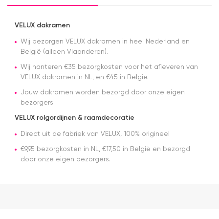
werkte.
Snelle
levering en
VELUX dakramen
afspraken
over dag
Wij bezorgen VELUX dakramen in heel Nederland en
en tijdstip
België (alleen Vlaanderen).
van
Wij hanteren €35 bezorgkosten voor het afleveren van
levering
VELUX dakramen in NL, en €45 in België.
nagekomen.
Nog een
Jouw dakramen worden bezorgd door onze eigen
tip.. heb nu
bezorgers.
een
origineel
VELUX rolgordijnen & raamdecoratie
velux
dakraam
Direct uit de fabriek van VELUX, 100% origineel
rolgordijn
€9,95 bezorgkosten in NL, €17,50 in België en bezorgd
gekocht.
door onze eigen bezorgers.
Die is iets
duurder
dan "eigen
merken"
die ook
het en der
worden