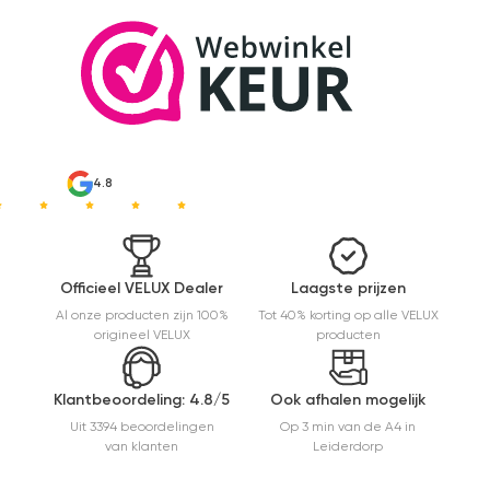
verkocht.
Maar
installatie
is echt
heel
makkelijk(
ben denk
ik 10 min
bezig
4.8
geweest)
en hij rolt
veel
mooier uit
en kreukt
Officieel VELUX Dealer
Laagste prijzen
niet bij het
Al onze producten zijn 100%
Tot 40% korting op alle VELUX
inrollen.
origineel VELUX
producten
Klantbeoordeling: 4.8/5
Ook afhalen mogelijk
Uit 3394 beoordelingen
Op 3 min van de A4 in
van klanten
Leiderdorp