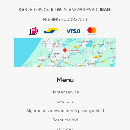
KVK:
83789014
BTW:
NL862990099B01
IBAN:
NL88INGB0008270111
Menu
Klantenservice
Over ons
Algemene voorwaarden & privacybeleid
Retourbeleid
Klachten