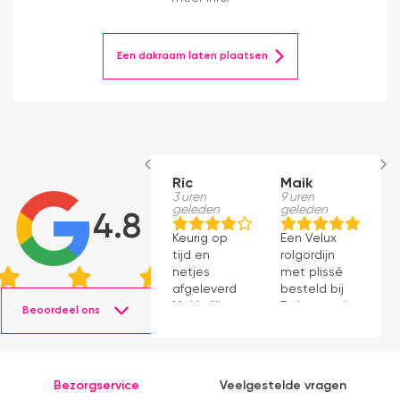
Een dakraam laten plaatsen
Ric
Maik
H
3 uren
9 uren
S
geleden
geleden
1
4.8
g
Keurig op
Een Velux
W
tijd en
rolgordijn
t
netjes
met plissé
m
afgeleverd.
besteld bij
m
Makkelijk
Dakraamplaza.
Beoordeel ons
e
instaleren.
Het
m
bestellen
g
verliep
p
eenvoudig
Bezorgservice
Veelgestelde vragen
en binnen