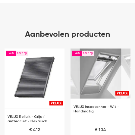
Aanbevolen producten
-35%
-30%
VELUX Insectenhor - Wit -
Handmatig
VELUX Rolluik - Grijs /
anthraciet - Elektrisch
€ 412
€ 104