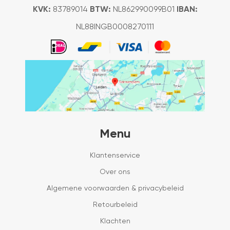
KVK:
83789014
BTW:
NL862990099B01
IBAN:
NL88INGB0008270111
Menu
Klantenservice
Over ons
Algemene voorwaarden & privacybeleid
Retourbeleid
Klachten