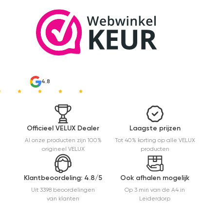
afwerking
en
eenvoudig
te
monteren.
Een prima
ervaring.
4.8
Officieel VELUX Dealer
Laagste prijzen
Al onze producten zijn 100%
Tot 40% korting op alle VELUX
origineel VELUX
producten
Klantbeoordeling: 4.8/5
Ook afhalen mogelijk
Uit 3398 beoordelingen
Op 3 min van de A4 in
van klanten
Leiderdorp