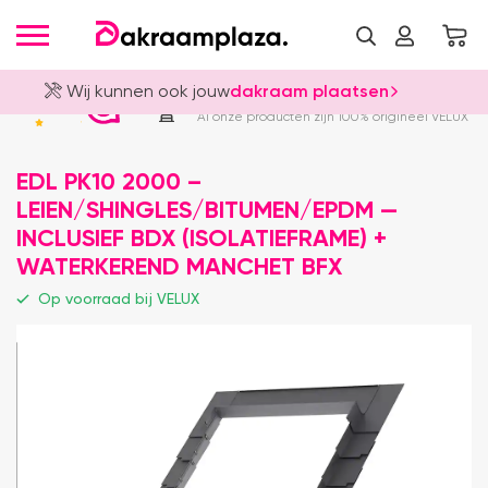
Wij kunnen ook jouw
dakraam plaatsen
Officieel VELUX Dealer
4.8
Al onze producten zijn 100% origineel VELUX
EDL PK10 2000 –
LEIEN/SHINGLES/BITUMEN/EPDM —
INCLUSIEF BDX (ISOLATIEFRAME) +
WATERKEREND MANCHET BFX
Op voorraad bij VELUX