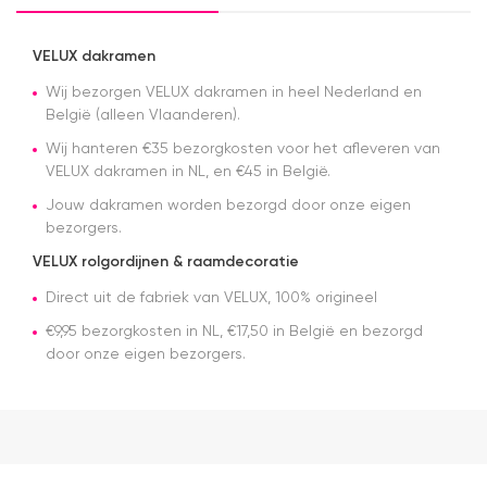
een week
kon ik de
bestelling
VELUX dakramen
al ophalen
Wij bezorgen VELUX dakramen in heel Nederland en
in het
magazijn.
België (alleen Vlaanderen).
Alles was
Wij hanteren €35 bezorgkosten voor het afleveren van
netjes
VELUX dakramen in NL, en €45 in België.
geregeld
en de prijs
Jouw dakramen worden bezorgd door onze eigen
was een
bezorgers.
stuk
scherper
VELUX rolgordijnen & raamdecoratie
dan bij
Direct uit de fabriek van VELUX, 100% origineel
veel
andere
€9,95 bezorgkosten in NL, €17,50 in België en bezorgd
aanbieders.
door onze eigen bezorgers.
Het gordijn
zelf mag
er ook
zeker zijn.
Goede
kwaliteit,
mooie