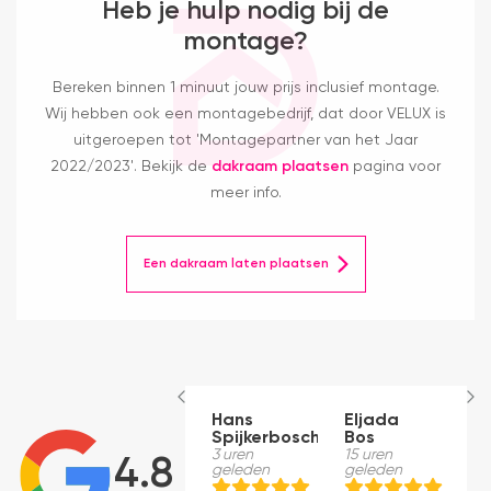
Heb je hulp nodig bij de
montage?
Bereken binnen 1 minuut jouw prijs inclusief montage.
Wij hebben ook een montagebedrijf, dat door VELUX is
uitgeroepen tot 'Montagepartner van het Jaar
2022/2023'. Bekijk de
dakraam plaatsen
pagina voor
meer info.
Een dakraam laten plaatsen
Hans
Eljada
M
Spijkerbosch
Bos
1
g
3 uren
15 uren
4.8
geleden
geleden
J