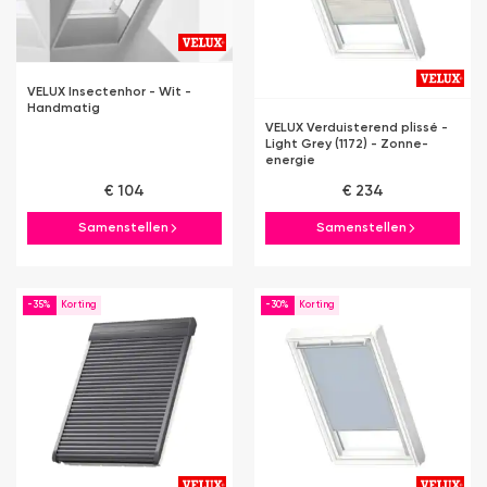
VELUX Insectenhor - Wit -
Handmatig
VELUX Verduisterend plissé -
Light Grey (1172) - Zonne-
energie
€ 104
€ 234
Samenstellen
Samenstellen
-35%
-30%