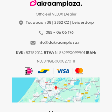
Officieel VELUX Dealer
Touwbaan 38 | 2352 CZ | Leiderdorp
085 - 06 06 176
info@dakraamplaza.nl
KVK:
83789014
BTW:
NL862990099B01
IBAN:
NL88INGB0008270111