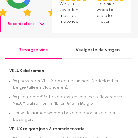
We zijn
De enige
p
tevreden
website
v
met het
die alle
ti
materiaal
maten
s
Beoordeel ons
en het
Velux op
g
monteren
voorraad
P
ging
had en die
v
prima11
ook nog
a
Bezorgservice
Veelgestelde vragen
eens snel
v
werkte.
Snelle
levering en
VELUX dakramen
afspraken
over dag
Wij bezorgen VELUX dakramen in heel Nederland en
en tijdstip
België (alleen Vlaanderen).
van
Wij hanteren €35 bezorgkosten voor het afleveren van
levering
VELUX dakramen in NL, en €45 in België.
nagekomen.
Nog een
Jouw dakramen worden bezorgd door onze eigen
tip.. heb nu
bezorgers.
een
origineel
VELUX rolgordijnen & raamdecoratie
velux