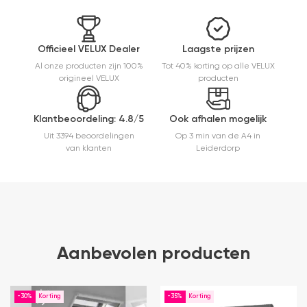
en hij rolt
veel
mooier uit
en kreukt
Officieel VELUX Dealer
Laagste prijzen
niet bij het
Al onze producten zijn 100%
Tot 40% korting op alle VELUX
inrollen.
origineel VELUX
producten
Klantbeoordeling: 4.8/5
Ook afhalen mogelijk
Uit 3394 beoordelingen
Op 3 min van de A4 in
van klanten
Leiderdorp
Aanbevolen producten
-30%
-35%