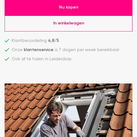
Nu kopen
In winkelwagen
Klantbeoordeling
4,8/5
Onze
klantenservice
is 7 dagen per week bereikbaar
Ook af te halen in Leiderdorp