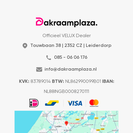
Officieel VELUX Dealer
Touwbaan 38 | 2352 CZ | Leiderdorp
085 - 06 06 176
info@dakraamplaza.nl
KVK:
83789014
BTW:
NL862990099B01
IBAN:
NL88INGB0008270111