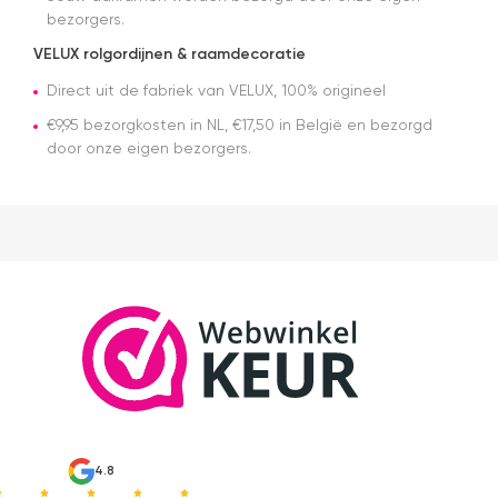
tip.. heb nu
bezorgers.
een
origineel
VELUX rolgordijnen & raamdecoratie
velux
dakraam
Direct uit de fabriek van VELUX, 100% origineel
rolgordijn
€9,95 bezorgkosten in NL, €17,50 in België en bezorgd
gekocht.
door onze eigen bezorgers.
Die is iets
duurder
dan "eigen
merken"
die ook
het en der
worden
verkocht.
Maar
installatie
is echt
heel
makkelijk(
ben denk
ik 10 min
bezig
4.8
geweest)