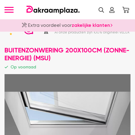
Extra voordeel voor
zakelijke klanten
Officieel VELUX Dealer
4.8
Al onze producten zijn 100% origineel VELUX
BUITENZONWERING 200X100CM (ZONNE-
ENERGIE) (MSU)
Op voorraad