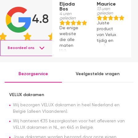
Eljada
Maurice
B
Bos
13 uren
M
geleden
4 uren
23
4.8
geleden
g
Juiste
De enige
le
product
website
v
van Velux
die alle
a
tijdig en
maten
snel
Beoordeel ons
Velux op
geleverd.
voorraad
Product
had en die
voldoet
ook nog
aan
Bezorgservice
Veelgestelde vragen
eens snel
verwachting.
werkte.
Snelle
levering en
VELUX dakramen
afspraken
over dag
Wij bezorgen VELUX dakramen in heel Nederland en
en tijdstip
België (alleen Vlaanderen).
van
Wij hanteren €35 bezorgkosten voor het afleveren van
levering
VELUX dakramen in NL, en €45 in België.
nagekomen.
Nog een
Jouw dakramen worden bezorgd door onze eigen