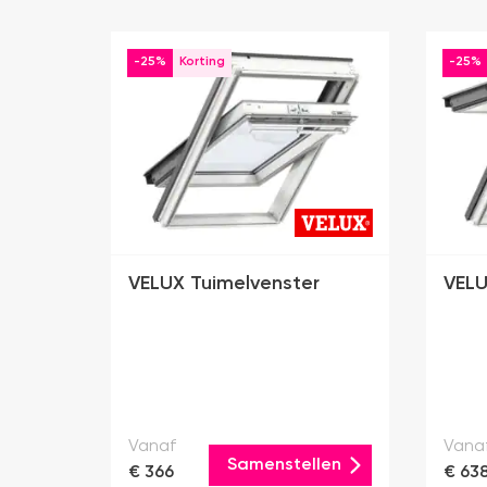
-25%
-25%
VELUX Tuimelvenster
VELU
Vanaf
Vana
Samenstellen
€ 366
€ 63