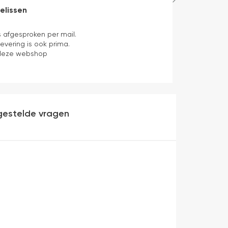
elissen
Ed Bloem
2 uren geleden
s afgesproken per mail.
Bestelling op 
 levering is ook prima.
het updaten va
deze webshop
een aanrader. 
gestelde vragen