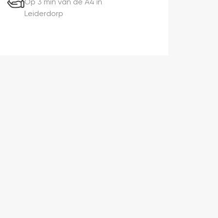
Op 3 min van de A4 in
Leiderdorp