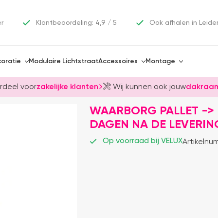
er
Klantbeoordeling: 4,9 / 5
Ook afhalen in Leide
oratie
Modulaire Lichtstraat
Accessoires
Montage
rdeel voor
zakelijke klanten
Wij kunnen ook jouw
dakraam
WAARBORG PALLET -> 
DAGEN NA DE LEVERIN
Op voorraad bij VELUX
Artikelnu