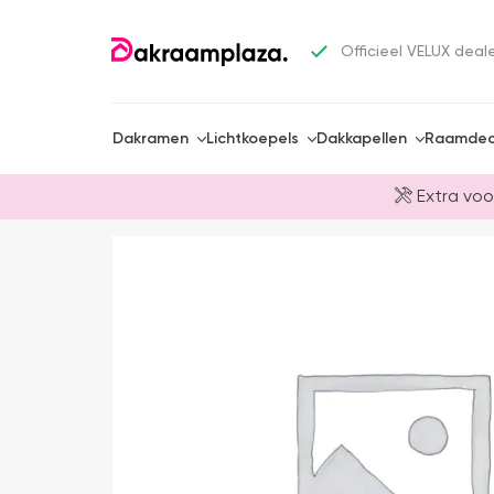
Officieel VELUX deal
Dakramen
Lichtkoepels
Dakkapellen
Raamdec
Extra voo