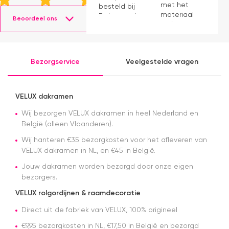
met het
di
besteld bij
materiaal
m
Dakraamplaza.
Beoordeel ons
en het
V
Het
monteren
v
bestellen
ging
h
verliep
prima11
o
eenvoudig
Bezorgservice
Veelgestelde vragen
e
en binnen
w
een week
S
kon ik de
l
bestelling
VELUX dakramen
a
al ophalen
o
Wij bezorgen VELUX dakramen in heel Nederland en
in het
en
magazijn.
België (alleen Vlaanderen).
v
Alles was
Wij hanteren €35 bezorgkosten voor het afleveren van
le
netjes
VELUX dakramen in NL, en €45 in België.
n
geregeld
N
en de prijs
Jouw dakramen worden bezorgd door onze eigen
ti
was een
bezorgers.
e
stuk
or
scherper
VELUX rolgordijnen & raamdecoratie
v
dan bij
d
Direct uit de fabriek van VELUX, 100% origineel
veel
ro
andere
€9,95 bezorgkosten in NL, €17,50 in België en bezorgd
g