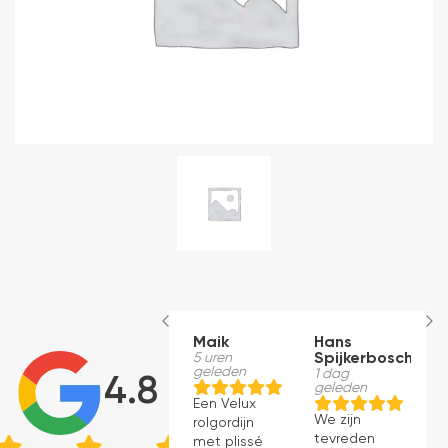
Maik
Hans
E
5 uren
Spijkerbosch
B
geleden
1 dag
1
4.8
geleden
g
Een Velux
We zijn
D
rolgordijn
tevreden
w
met plissé