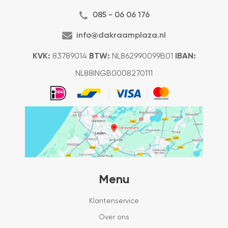
085 - 06 06 176
info@dakraamplaza.nl
KVK:
83789014
BTW:
NL862990099B01
IBAN:
NL88INGB0008270111
Menu
Klantenservice
Over ons