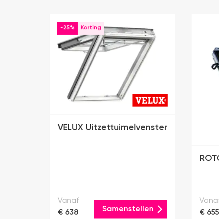
-25%
VELUX Uitzettuimelvenster
ROTO
Vanaf
Vana
Samenstellen
€ 638
€ 655