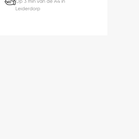
Op 3 min van de A4 in
Leiderdorp