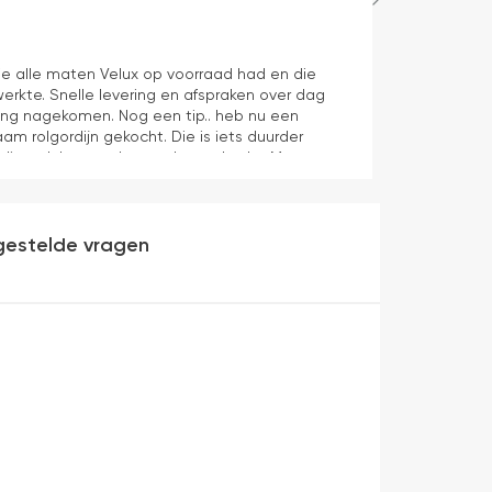
Maurice
1 dag geleden
e alle maten Velux op voorraad had en die
Juiste product 
erkte. Snelle levering en afspraken over dag
aan verwachti
ering nagekomen. Nog een tip.. heb nu een
aam rolgordijn gekocht. Die is iets duurder
die ook het en der worden verkocht. Maar
heel makkelijk( ben denk ik 10 min bezig
veel mooier uit en kreukt niet bij het inrollen.
gestelde vragen