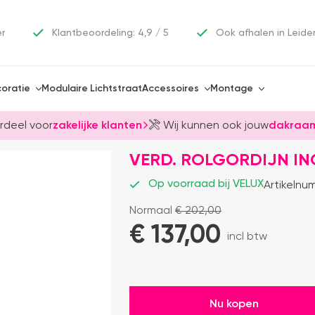
er
Klantbeoordeling: 4,9 / 5
Ook afhalen in Leide
oratie
Modulaire Lichtstraat
Accessoires
Montage
rdeel voor
zakelijke klanten
Wij kunnen ook jouw
dakraam
VERD. ROLGORDIJN I
Op voorraad bij VELUX
Artikelnu
Normaal
€
202,00
€ 
137,00
incl btw
Nu kopen