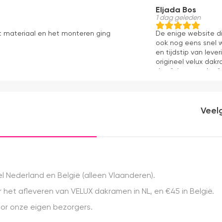
Eljada Bos
1 dag geleden
t materiaal en het monteren ging
De enige website di
ook nog eens snel w
en tijdstip van lev
origineel velux dakr
dan "eigen merken" 
installatie is echt 
geweest) en hij rolt 
Veel
 Nederland en België (alleen Vlaanderen).
het afleveren van VELUX dakramen in NL, en €45 in België.
r onze eigen bezorgers.