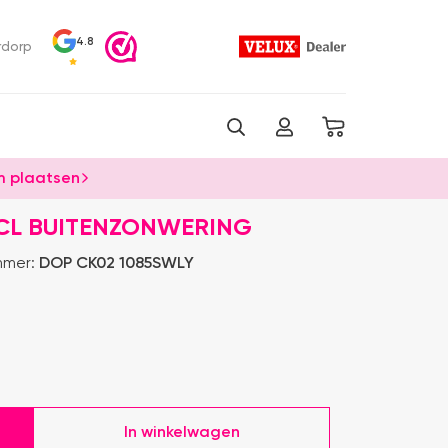
4.8
rdorp
 plaatsen
NCL BUITENZONWERING
mmer:
DOP CK02 1085SWLY
In winkelwagen