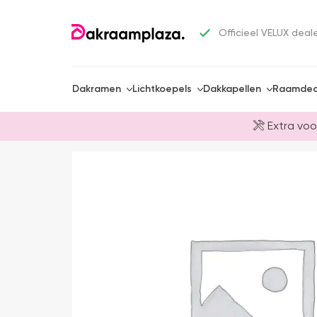
Officieel VELUX deal
Dakramen
Lichtkoepels
Dakkapellen
Raamdec
Extra voo