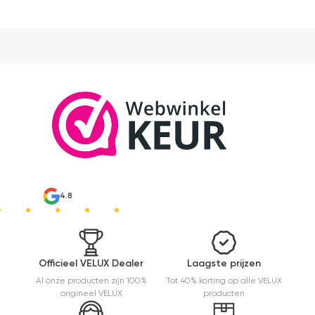
duurder
dan "eigen
merken"
die ook
het en der
worden
verkocht.
Maar
installatie
is echt
heel
makkelijk(
ben denk
ik 10 min
bezig
4.8
geweest)
en hij rolt
veel
mooier uit
en kreukt
Officieel VELUX Dealer
Laagste prijzen
niet bij het
Al onze producten zijn 100%
Tot 40% korting op alle VELUX
inrollen.
origineel VELUX
producten