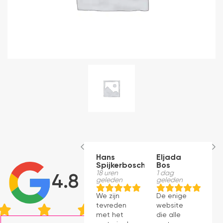
Hans
Eljada
M
Spijkerbosch
Bos
1
g
18 uren
1 dag
4.8
geleden
geleden
J
We zijn
De enige
p
tevreden
website
v
met het
die alle
ti