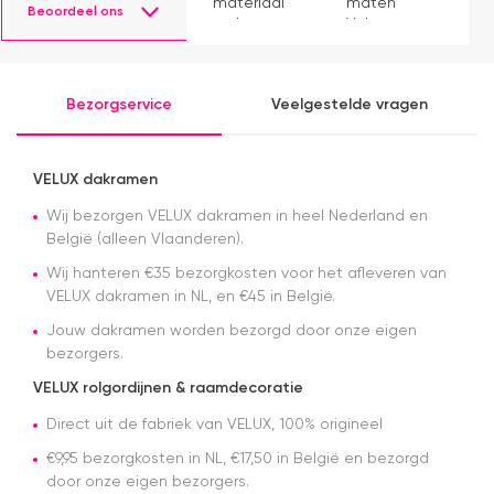
materiaal
maten
s
Beoordeel ons
en het
Velux op
g
monteren
voorraad
P
ging
had en die
v
prima11
ook nog
a
Bezorgservice
Veelgestelde vragen
eens snel
v
werkte.
Snelle
levering en
VELUX dakramen
afspraken
over dag
Wij bezorgen VELUX dakramen in heel Nederland en
en tijdstip
België (alleen Vlaanderen).
van
Wij hanteren €35 bezorgkosten voor het afleveren van
levering
VELUX dakramen in NL, en €45 in België.
nagekomen.
Nog een
Jouw dakramen worden bezorgd door onze eigen
tip.. heb nu
bezorgers.
een
origineel
VELUX rolgordijnen & raamdecoratie
velux
dakraam
Direct uit de fabriek van VELUX, 100% origineel
rolgordijn
€9,95 bezorgkosten in NL, €17,50 in België en bezorgd
gekocht.
door onze eigen bezorgers.
Die is iets