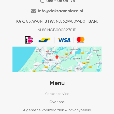
085 - 06 06 176
info@dakraamplaza.nl
KVK:
83789014
BTW:
NL862990099B01
IBAN:
NL88INGB0008270111
Menu
Klantenservice
Over ons
Algemene voorwaarden & privacybeleid