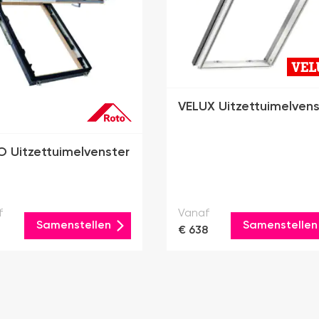
VELUX Uitzettuimelvens
 Uitzettuimelvenster
f
Vanaf
Samenstellen
Samenstellen
€ 638