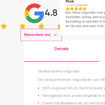
Maik
4 uren geleden
4.8
Een Velux rolgordijn met
bestellen verliep eenvou
bestelling al ophalen in 
en de prijs was een stuk
aanbieders. Het gordijn z
Beoordeel ons
kwaliteit, mooie afwerki
ervaring.
Details
Verduisterend rolgordijn
De verduisterende rolgordijnen van VEL
100% origineel VELUX. Rechtstreeks 
Verkrijgbaar met zowel witgelakte of
Zowel handbediend als op netstroo