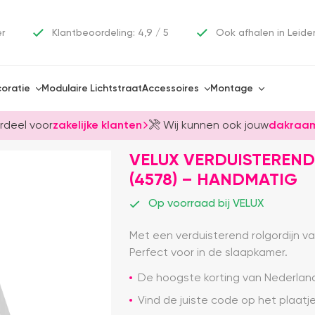
er
Klantbeoordeling: 4,9 / 5
Ook afhalen in Leide
oratie
Modulaire Lichtstraat
Accessoires
Montage
rdeel voor
zakelijke klanten
Wij kunnen ook jouw
dakraam
VELUX VERDUISTEREND
(4578) – HANDMATIG
Op voorraad bij VELUX
Met een verduisterend rolgordijn v
Perfect voor in de slaapkamer.
De hoogste korting van Nederlan
Vind de juiste code op het plaat