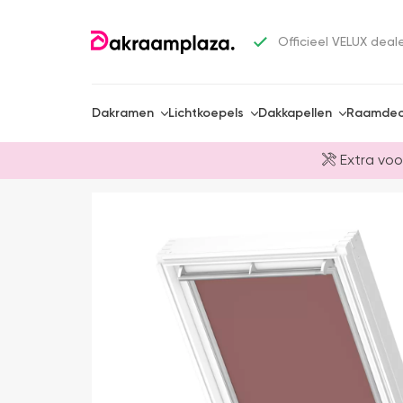
Officieel VELUX deal
Dakramen
Lichtkoepels
Dakkapellen
Raamdec
Extra voo