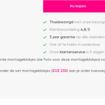
Nu kopen
Thuisbezorgd
met onze bezorgs
Klantbeoordeling
4,8/5
3 jaar garantie
op alle raamdec
Ook af te halen in Leiderdorp
Onze
klantenservice
is 5 dagen
de montageblokjes (zie foto voor deze montageblokjes) no
ronder de set montageblokjes (
ZOZ 230
) aan je order toevoe