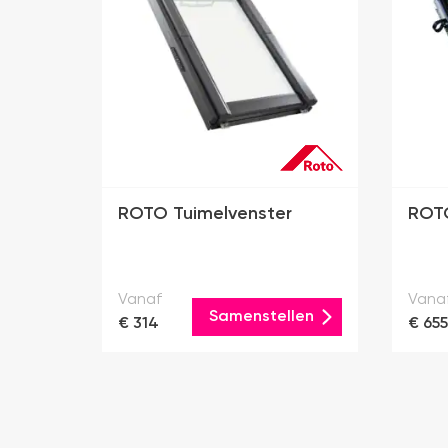
ROTO Tuimelvenster
ROTO
Vanaf
Vana
Samenstellen
€ 314
€ 655