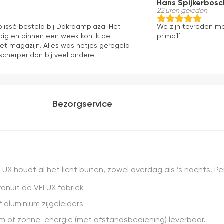
Hans Spijkerbosc
22 uren geleden
 plissé besteld bij Dakraamplaza. Het
We zijn tevreden m
dig en binnen een week kon ik de
prima11
het magazijn. Alles was netjes geregeld
 scherper dan bij veel andere
elf mag er ook zeker zijn. Goede
ng en eenvoudig te monteren. Een prima
Bezorgservice
UX houdt al het licht buiten, zowel overdag als ’s nachts. P
vanuit de VELUX fabriek
 aluminium zijgeleiders
m of zonne-energie (met afstandsbediening) leverbaar.