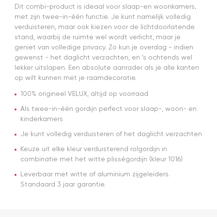
met deze
t
Dit combi-product is ideaal voor slaap-en woonkamers,
webshop
e
met zijn twee-in-één functie. Je kunt namelijk volledig
a
verduisteren, maar ook kiezen voor de lichtdoorlatende
N
stand, waarbij de ruimte wel wordt verlicht, maar je
d
geniet van volledige privacy. Zo kun je overdag - indien
d
gewenst - het daglicht verzachten, en ’s ochtends wel
n
lekker uitslapen. Een absolute aanrader als je alle kanten
pl
op wilt kunnen met je raamdecoratie.
100% origineel VELUX, altijd op voorraad
Als twee-in-één gordijn perfect voor slaap-, woon- en
kinderkamers
Je kunt volledig verduisteren of het daglicht verzachten
Keuze uit elke kleur verduisterend rolgordijn in
combinatie met het witte plisségordijn (kleur 1016)
Leverbaar met witte of aluminium zijgeleiders.
Standaard 3 jaar garantie.