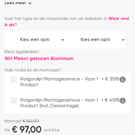
Lees meer
Voer het type en de maatcode van uw dakraam in
Waar vind
ik dit?
Kleur zijgeleiders :
Wit
Meest gekozen
Aluminium
Hulp nodig bij de montage?
Rolgordijn Montageservice - Voor 1
+
€
39,95
Product
Rolgordijn Montageservice - Voor 1
+
€
49,95
Product (incl. Demontage)
Normaal
€
142,00
€
97,00
Va.
incl btw