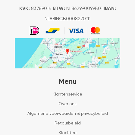
KVK:
83789014
BTW:
NL862990099B01
IBAN:
NL88INGB0008270111
Menu
Klantenservice
Over ons
Algemene voorwaarden & privacybeleid
Retourbeleid
Klachten