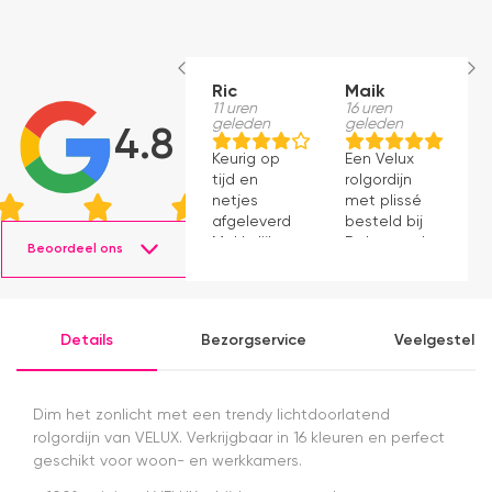
Ric
Maik
H
11 uren
16 uren
S
geleden
geleden
1
4.8
g
Keurig op
Een Velux
W
tijd en
rolgordijn
t
netjes
met plissé
m
afgeleverd.
besteld bij
m
Makkelijk
Dakraamplaza.
Beoordeel ons
e
instaleren.
Het
m
bestellen
g
verliep
p
eenvoudig
Details
Bezorgservice
Veelgesteld
en binnen
een week
kon ik de
bestelling
Dim het zonlicht met een trendy lichtdoorlatend
al ophalen
rolgordijn van VELUX. Verkrijgbaar in 16 kleuren en perfect
in het
geschikt voor woon- en werkkamers.
magazijn.