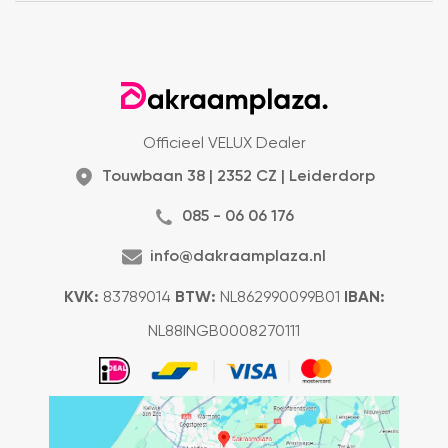
Officieel VELUX Dealer
Touwbaan 38 | 2352 CZ | Leiderdorp
085 - 06 06 176
info@dakraamplaza.nl
KVK:
83789014
BTW:
NL862990099B01
IBAN:
NL88INGB0008270111