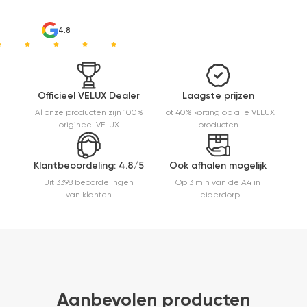
ervaring.
4.8
Officieel VELUX Dealer
Laagste prijzen
Al onze producten zijn 100%
Tot 40% korting op alle VELUX
origineel VELUX
producten
Klantbeoordeling: 4.8/5
Ook afhalen mogelijk
Uit 3398 beoordelingen
Op 3 min van de A4 in
van klanten
Leiderdorp
Aanbevolen producten