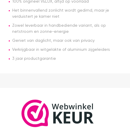
Alles was
100% origineel VELUX, altijd op voorraad
netjes
Het binnenvallend zonlicht wordt gedimd, maar je
geregeld
verduistert je kamer niet
en de prijs
was een
Zowel leverbaar in handbediende variant, als op
stuk
netstroom en zonne-energie
scherper
dan bij
Geniet van daglicht, maar ook van privacy
veel
Verkrijgbaar in witgelakte of aluminium zijgeleiders
andere
aanbieders.
3 jaar productgarantie
Het gordijn
zelf mag
er ook
zeker zijn.
Goede
kwaliteit,
mooie
afwerking
en
eenvoudig
te
monteren.
Een prima