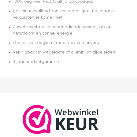
100% origineel VELUX, altijd op voorraad
levering
Het binnenvallend zonlicht wordt gedimd, maar je
nagekomen.
Nog een
verduistert je kamer niet
tip.. heb nu
Zowel leverbaar in handbediende variant, als op
een
netstroom en zonne-energie
origineel
velux
Geniet van daglicht, maar ook van privacy
dakraam
rolgordijn
Verkrijgbaar in witgelakte of aluminium zijgeleiders
gekocht.
3 jaar productgarantie
Die is iets
duurder
dan "eigen
merken"
die ook
het en der
worden
verkocht.
Maar
installatie
is echt
heel
makkelijk(