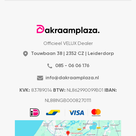
Officieel VELUX Dealer
Touwbaan 38 | 2352 CZ | Leiderdorp
085 - 06 06 176
info@dakraamplaza.nl
KVK:
83789014
BTW:
NL862990099B01
IBAN:
NL88INGB0008270111