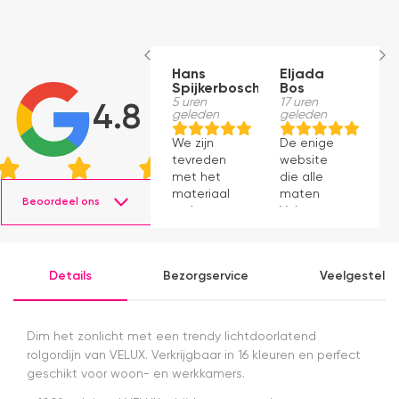
Hans
Eljada
M
Spijkerbosch
Bos
1
g
5 uren
17 uren
4.8
geleden
geleden
J
We zijn
De enige
p
tevreden
website
v
met het
die alle
ti
materiaal
maten
s
Beoordeel ons
en het
Velux op
g
monteren
voorraad
P
ging
had en die
v
prima11
ook nog
a
Details
Bezorgservice
Veelgesteld
eens snel
v
werkte.
Snelle
levering en
Dim het zonlicht met een trendy lichtdoorlatend
afspraken
rolgordijn van VELUX. Verkrijgbaar in 16 kleuren en perfect
over dag
geschikt voor woon- en werkkamers.
en tijdstip
van