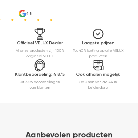
ben denk
ik 10 min
bezig
4.8
geweest)
en hij rolt
veel
mooier uit
en kreukt
Officieel VELUX Dealer
Laagste prijzen
niet bij het
Al onze producten zijn 100%
Tot 40% korting op alle VELUX
inrollen.
origineel VELUX
producten
Klantbeoordeling: 4.8/5
Ook afhalen mogelijk
Uit 3396 beoordelingen
Op 3 min van de A4 in
van klanten
Leiderdorp
Aanbevolen producten