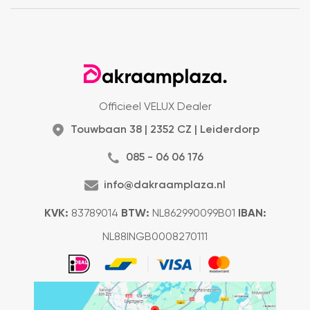
Officieel VELUX Dealer
Touwbaan 38 | 2352 CZ | Leiderdorp
085 - 06 06 176
info@dakraamplaza.nl
KVK:
83789014
BTW:
NL862990099B01
IBAN:
NL88INGB0008270111