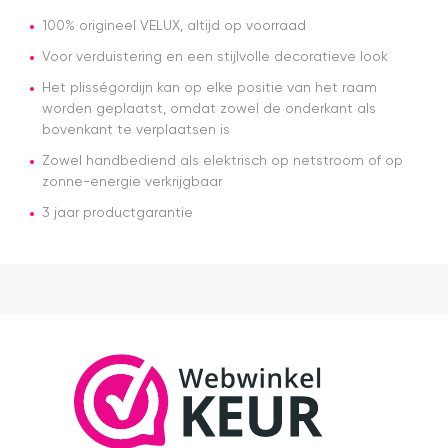
over dag
en tijdstip
100% origineel VELUX, altijd op voorraad
van
Voor verduistering en een stijlvolle decoratieve look
levering
nagekomen.
Het plisségordijn kan op elke positie van het raam
Nog een
worden geplaatst, omdat zowel de onderkant als
tip.. heb nu
bovenkant te verplaatsen is
een
origineel
Zowel handbediend als elektrisch op netstroom of op
velux
zonne-energie verkrijgbaar
dakraam
rolgordijn
3 jaar productgarantie
gekocht.
Die is iets
duurder
dan "eigen
merken"
die ook
het en der
worden
verkocht.
Maar
installatie
is echt