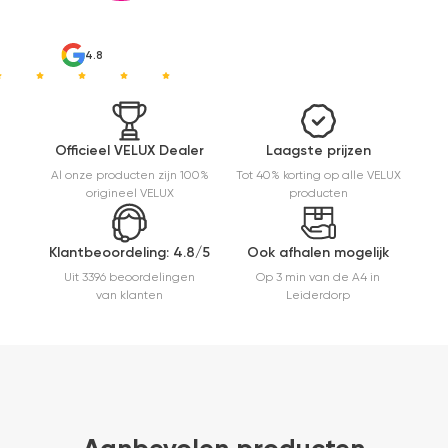
heel
makkelijk(
ben denk
4.8
ik 10 min
bezig
geweest)
en hij rolt
veel
Officieel VELUX Dealer
Laagste prijzen
mooier uit
Al onze producten zijn 100%
Tot 40% korting op alle VELUX
en kreukt
origineel VELUX
producten
niet bij het
inrollen.
Klantbeoordeling: 4.8/5
Ook afhalen mogelijk
Uit 3396 beoordelingen
Op 3 min van de A4 in
van klanten
Leiderdorp