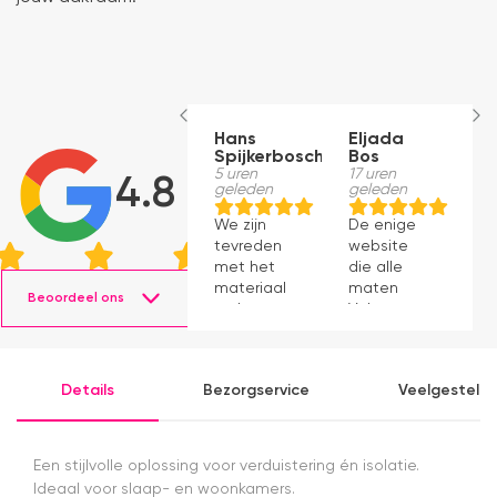
Hans
Eljada
M
Spijkerbosch
Bos
1
g
5 uren
17 uren
4.8
geleden
geleden
J
We zijn
De enige
p
tevreden
website
v
met het
die alle
ti
materiaal
maten
s
Beoordeel ons
en het
Velux op
g
monteren
voorraad
P
ging
had en die
v
prima11
ook nog
a
Details
Bezorgservice
Veelgesteld
eens snel
v
werkte.
Snelle
levering en
Een stijlvolle oplossing voor verduistering én isolatie.
afspraken
Ideaal voor slaap- en woonkamers.