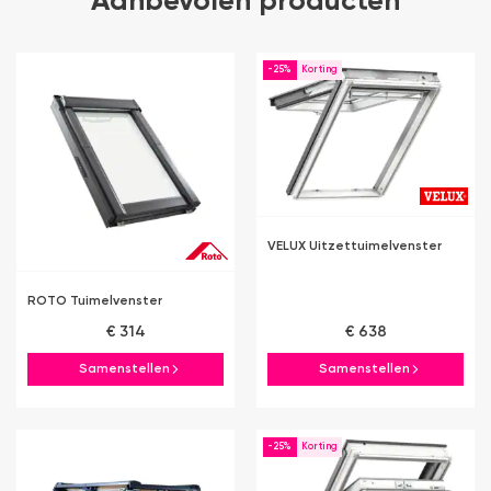
Aanbevolen producten
-25%
VELUX Uitzettuimelvenster
ROTO Tuimelvenster
€ 314
€ 638
Samenstellen
Samenstellen
-25%