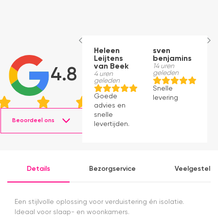
Heleen
sven
A
Leijtens
benjamins
H
van Beek
14 uren
C
4.8
geleden
4 uren
14
geleden
g
Snelle
Goede
S
levering
advies en
le
snelle
z
Beoordeel ons
levertijden.
a
pe
Kw
pe
le
Details
Bezorgservice
Veelgesteld
o
B
t
m
Een stijlvolle oplossing voor verduistering én isolatie.
w
Ideaal voor slaap- en woonkamers.