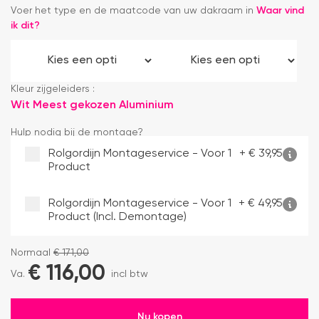
Voer het type en de maatcode van uw dakraam in
Waar vind
ik dit?
Kleur zijgeleiders :
Wit
Meest gekozen
Aluminium
Hulp nodig bij de montage?
Rolgordijn Montageservice - Voor 1
+
€
39,95
Product
Rolgordijn Montageservice - Voor 1
+
€
49,95
Product (incl. Demontage)
Normaal
€
171,00
€
116,00
Va.
incl btw
Nu kopen