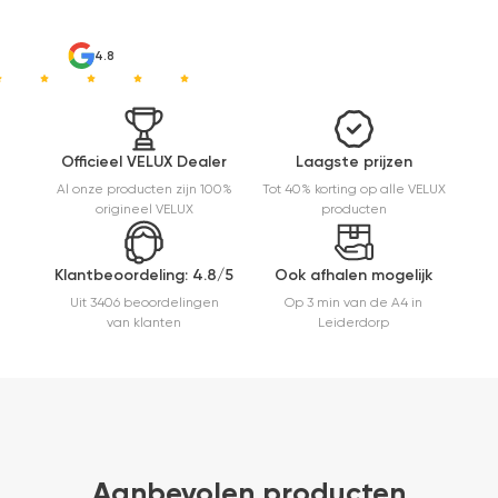
4.8
Officieel VELUX Dealer
Laagste prijzen
Al onze producten zijn 100%
Tot 40% korting op alle VELUX
origineel VELUX
producten
Klantbeoordeling: 4.8/5
Ook afhalen mogelijk
Uit 3406 beoordelingen
Op 3 min van de A4 in
van klanten
Leiderdorp
Aanbevolen producten