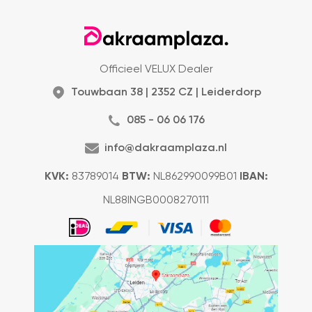
Officieel VELUX Dealer
Touwbaan 38 | 2352 CZ | Leiderdorp
085 - 06 06 176
info@dakraamplaza.nl
KVK:
83789014
BTW:
NL862990099B01
IBAN:
NL88INGB0008270111