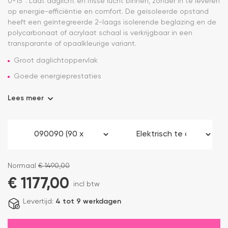
0-15°. Laat daglicht en frisse lucht binnen, zonder in te leveren
op energie-efficiëntie en comfort. De geïsoleerde opstand
heeft een geïntegreerde 2-laags isolerende beglazing en de
polycarbonaat of acrylaat schaal is verkrijgbaar in een
transparante of opaalkleurige variant.
Groot daglichtoppervlak
Goede energieprestaties
Lees meer
Normaal
€
1490,00
€
1177,00
incl btw
Levertijd:
4 tot 9 werkdagen