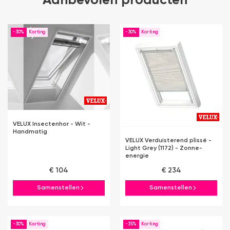
Aanbevolen producten
-30%
-30%
VELUX Insectenhor - Wit -
Handmatig
VELUX Verduisterend plissé -
Light Grey (1172) - Zonne-
energie
€ 104
€ 234
Samenstellen
Samenstellen
-30%
-35%