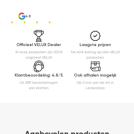
4.8
Officieel VELUX Dealer
Laagste prijzen
Al onze producten zijn 100%
Tot 40% korting op alle VELUX
origineel VELUX
producten
Klantbeoordeling: 4.8/5
Ook afhalen mogelijk
Uit 3391 beoordelingen
Op 3 min van de A4 in
van klanten
Leiderdorp