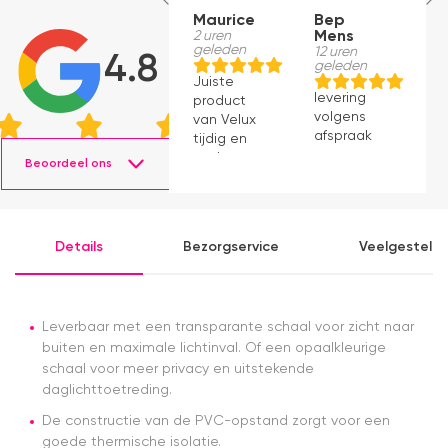
Maurice
Bep
B
2 uren
Mens
M
geleden
12 uren
12
4.8
geleden
g
Juiste
levering
le
product
volgens
v
van Velux
afspraak
a
tijdig en
snel
Beoordeel ons
geleverd.
Product
voldoet
aan
Details
Bezorgservice
Veelgesteld
verwachting.
Leverbaar met een transparante schaal voor zicht naar
buiten en maximale lichtinval. Of een opaalkleurige
schaal voor meer privacy en uitstekende
daglichttoetreding.
De constructie van de PVC-opstand zorgt voor een
goede thermische isolatie.