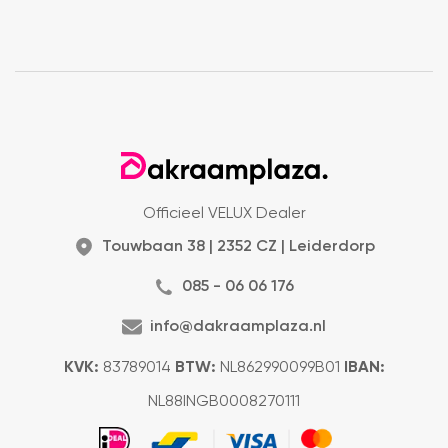
Officieel VELUX Dealer
Touwbaan 38 | 2352 CZ | Leiderdorp
085 - 06 06 176
info@dakraamplaza.nl
KVK:
83789014
BTW:
NL862990099B01
IBAN:
NL88INGB0008270111