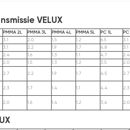
ansmissie VELUX
PMMA 2L
PMMA 3L
PMMA 4L
PMMA 5L
PC 1L
PC
3.1
2.0
1.5
1.2
6.5
3.1
3.1
2.2
1.9
1.7
4.8
3.1
2.4
1.6
1.3
1.1
4.7
2.4
2.0
1.5
1.3
1.2
3.5
2.0
2.7
2.2
1.9
1.7
4.5
2.7
2.3
1.7
1.4
1.1
4.4
2.3
2.0
1.6
1.4
1.2
3.4
2.0
LUX