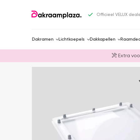
Officieel VELUX deal
Dakramen
Lichtkoepels
Dakkapellen
Raamdec
Extra voo