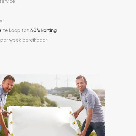
ervice
en
e
te koop tot
40% korting
 per week bereikbaar