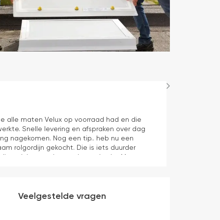
Maurice
1 dag geleden
e alle maten Velux op voorraad had en die
Juiste product 
erkte. Snelle levering en afspraken over dag
aan verwachti
ering nagekomen. Nog een tip.. heb nu een
aam rolgordijn gekocht. Die is iets duurder
die ook het en der worden verkocht. Maar
heel makkelijk( ben denk ik 10 min bezig
veel mooier uit en kreukt niet bij het inrollen.
Veelgestelde vragen