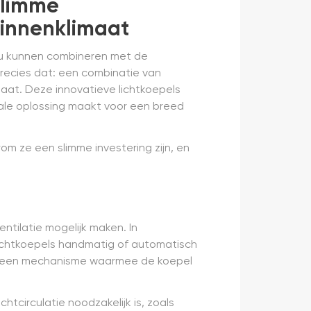
Slimme
Binnenklimaat
zou kunnen combineren met de
ecies dat: een combinatie van
maat. Deze innovatieve lichtkoepels
ideale oplossing maakt voor een breed
om ze een slimme investering zijn, en
ntilatie mogelijk maken. In
e lichtkoepels handmatig of automatisch
l, een mechanisme waarmee de koepel
tcirculatie noodzakelijk is, zoals