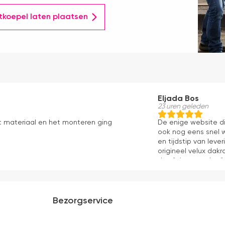
htkoepel laten plaatsen
Eljada Bos
23 uren geleden
t materiaal en het monteren ging
De enige website di
ook nog eens snel w
en tijdstip van lev
origineel velux dakr
dan "eigen merken" 
installatie is echt 
geweest) en hij rolt 
Bezorgservice