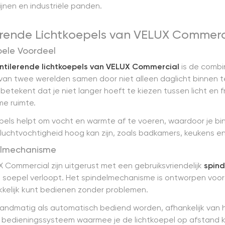
jnen en industriële panden.
erende Lichtkoepels van VELUX Commerc
bbele Voordeel
ntilerende lichtkoepels van VELUX Commercial
is de combina
an twee werelden samen door niet alleen daglicht binnen te
 betekent dat je niet langer hoeft te kiezen tussen licht en 
e ruimte.
oepels helpt om vocht en warmte af te voeren, waardoor je 
e luchtvochtigheid hoog kan zijn, zoals badkamers, keukens en
delmechanisme
 Commercial zijn uitgerust met een gebruiksvriendelijk
spin
n soepel verloopt. Het spindelmechanisme is ontworpen vo
kkelijk kunt bedienen zonder problemen.
handmatig als automatisch bediend worden, afhankelijk van 
bedieningssysteem waarmee je de lichtkoepel op afstand kun