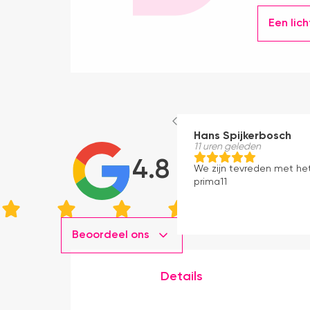
Een lic
Hans Spijkerbosch
11 uren geleden
4.8
We zijn tevreden met he
prima11
Beoordeel ons
Details