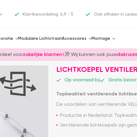
er
Klantbeoordeling: 4,9 / 5
Ook afhalen in Leide
oratie
Modulaire Lichtstraat
Accessoires
Montage
rdeel voor
zakelijke klanten
Wij kunnen ook jouw
dakraam
LICHTKOEPEL VENTILE
Op voorraad bij
Gratis bezor
Topkwaliteit ventilerende lichtko
De voordelen van ventilerende VELU
Productie in Nederland: Topkwali
Ventilerende lichtkoepels zijn ge