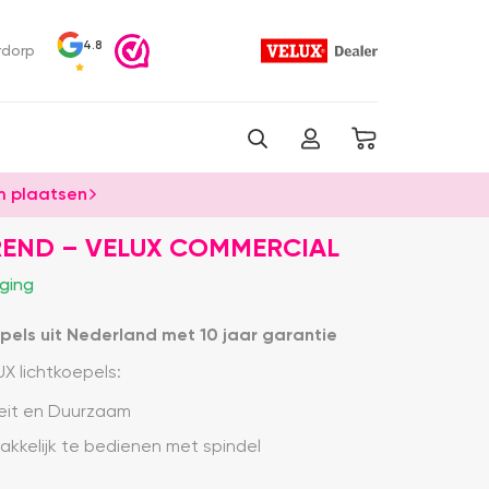
4.8
rdorp
 plaatsen
REND – VELUX COMMERCIAL
ging
epels uit Nederland met 10 jaar garantie
X lichtkoepels:
teit en Duurzaam
makkelijk te bedienen met spindel