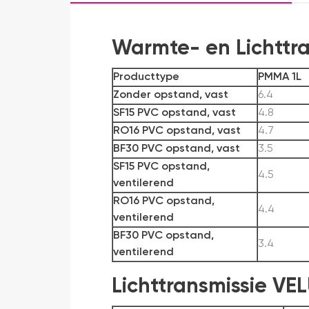
Warmte- en Lichttr
Producttype
PMMA 1L
Zonder opstand, vast
6.4
SF15 PVC opstand, vast
4.8
RO16 PVC opstand, vast
4.7
BF30 PVC opstand, vast
3.5
SF15 PVC opstand,
4.5
ventilerend
RO16 PVC opstand,
4.4
ventilerend
BF30 PVC opstand,
3.4
ventilerend
Lichttransmissie VE