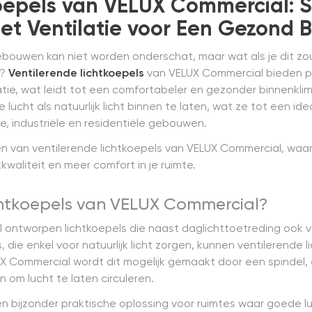
koepels van VELUX Commercial: 
et Ventilatie voor Een Gezond 
 gebouwen kan niet worden onderschat, maar wat als je dit 
n?
Ventilerende lichtkoepels
van VELUX Commercial bieden pr
atie, wat leidt tot een comfortabeler en gezonder binnenkli
e lucht als natuurlijk licht binnen te laten, wat ze tot een 
, industriële en residentiële gebouwen.
en van ventilerende lichtkoepels van VELUX Commercial, waar
waliteit en meer comfort in je ruimte.
ichtkoepels van VELUX Commercial?
l ontworpen lichtkoepels die naast daglichttoetreding ook ve
s, die enkel voor natuurlijk licht zorgen, kunnen ventilerend
UX Commercial wordt dit mogelijk gemaakt door een spinde
m lucht te laten circuleren.
n bijzonder praktische oplossing voor ruimtes waar goede luch