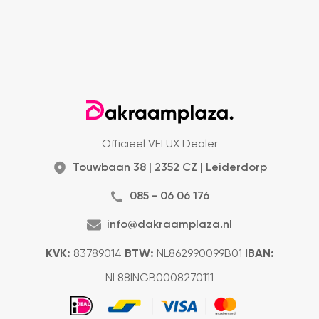
Officieel VELUX Dealer
Touwbaan 38 | 2352 CZ | Leiderdorp
085 - 06 06 176
info@dakraamplaza.nl
KVK:
83789014
BTW:
NL862990099B01
IBAN:
NL88INGB0008270111