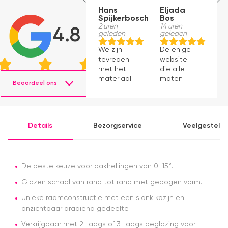
Hans
Eljada
M
Spijkerbosch
Bos
23
g
2 uren
14 uren
4.8
geleden
geleden
J
We zijn
De enige
p
tevreden
website
v
met het
die alle
ti
materiaal
maten
s
Beoordeel ons
en het
Velux op
g
monteren
voorraad
P
ging
had en die
v
prima11
ook nog
a
Details
Bezorgservice
Veelgesteld
eens snel
v
werkte.
Snelle
levering en
afspraken
De beste keuze voor dakhellingen van 0-15°.
over dag
Glazen schaal van rand tot rand met gebogen vorm.
en tijdstip
van
Unieke raamconstructie met een slank kozijn en
levering
onzichtbaar draaiend gedeelte.
nagekomen.
Nog een
Verkrijgbaar met 2-laags of 3-laags beglazing voor