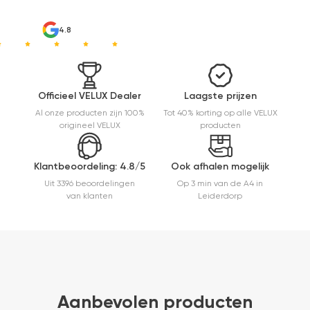
geweest)
en hij rolt
veel
4.8
mooier uit
en kreukt
niet bij het
inrollen.
Officieel VELUX Dealer
Laagste prijzen
Al onze producten zijn 100%
Tot 40% korting op alle VELUX
origineel VELUX
producten
Klantbeoordeling: 4.8/5
Ook afhalen mogelijk
Uit 3396 beoordelingen
Op 3 min van de A4 in
van klanten
Leiderdorp
Aanbevolen producten