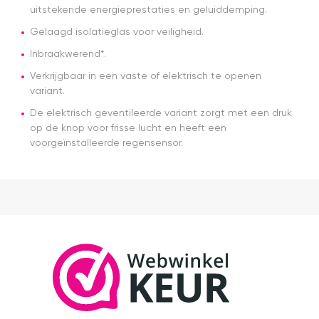
tip.. heb nu
uitstekende energieprestaties en geluiddemping.
een
Gelaagd isolatieglas voor veiligheid.
origineel
velux
Inbraakwerend*.
dakraam
rolgordijn
Verkrijgbaar in een vaste of elektrisch te openen
gekocht.
variant.
Die is iets
De elektrisch geventileerde variant zorgt met een druk
duurder
op de knop voor frisse lucht en heeft een
dan "eigen
voorgeïnstalleerde regensensor.
merken"
die ook
het en der
worden
verkocht.
Maar
installatie
is echt
heel
makkelijk(
ben denk
ik 10 min
bezig