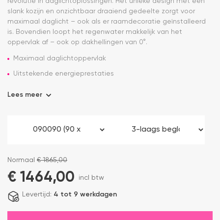
revolutie in daglichtoplossingen. Het unieke design met een
slank kozijn en onzichtbaar draaiend gedeelte zorgt voor
maximaal daglicht – ook als er raamdecoratie geïnstalleerd
is. Bovendien loopt het regenwater makkelijk van het
oppervlak af – ook op dakhellingen van 0°.
Maximaal daglichtoppervlak
Uitstekende energieprestaties
Lees meer
Normaal
€
1865,00
€
1464,00
incl btw
Levertijd:
4 tot 9 werkdagen