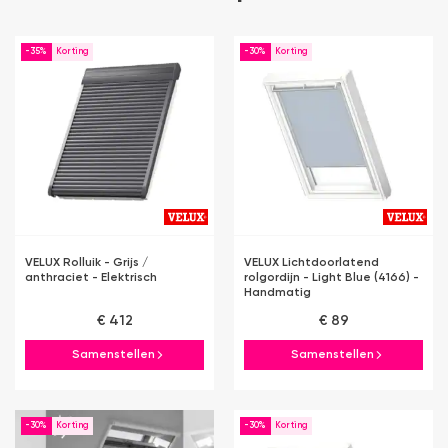
-35%
-30%
VELUX Rolluik - Grijs /
VELUX Lichtdoorlatend
anthraciet - Elektrisch
rolgordijn - Light Blue (4166) -
Handmatig
€ 412
€ 89
Samenstellen
Samenstellen
-30%
-30%