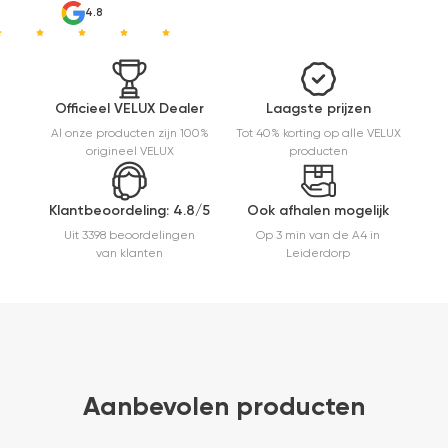
4.8
Officieel VELUX Dealer
Laagste prijzen
Al onze producten zijn 100%
Tot 40% korting op alle VELUX
origineel VELUX
producten
Klantbeoordeling: 4.8/5
Ook afhalen mogelijk
Uit 3398 beoordelingen
Op 3 min van de A4 in
van klanten
Leiderdorp
Aanbevolen producten