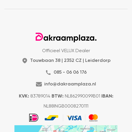
Officieel VELUX Dealer
Touwbaan 38 | 2352 CZ | Leiderdorp
085 - 06 06 176
info@dakraamplaza.nl
KVK:
83789014
BTW:
NL862990099B01
IBAN:
NL88INGB0008270111