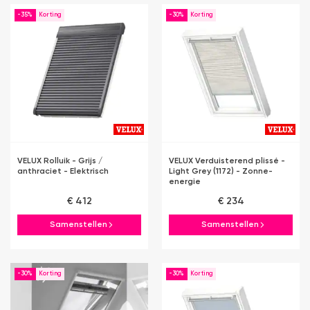
-35%
-30%
VELUX Rolluik - Grijs /
VELUX Verduisterend plissé -
anthraciet - Elektrisch
Light Grey (1172) - Zonne-
energie
€ 412
€ 234
Samenstellen
Samenstellen
-30%
-30%