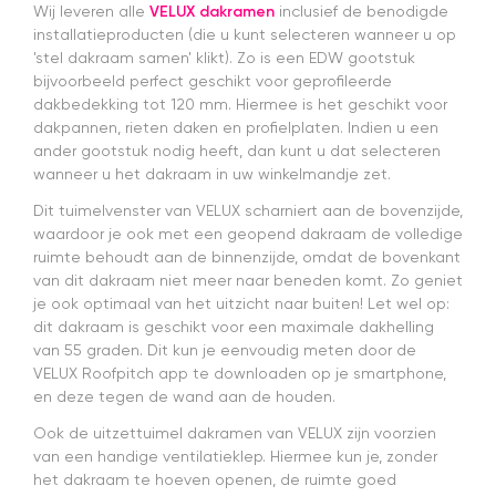
Alles was
Wij leveren alle
VELUX dakramen
inclusief de benodigde
netjes
installatieproducten (die u kunt selecteren wanneer u op
geregeld
'stel dakraam samen' klikt). Zo is een EDW gootstuk
en de prijs
bijvoorbeeld perfect geschikt voor geprofileerde
was een
dakbedekking tot 120 mm. Hiermee is het geschikt voor
stuk
scherper
dakpannen, rieten daken en profielplaten. Indien u een
dan bij
ander gootstuk nodig heeft, dan kunt u dat selecteren
veel
wanneer u het dakraam in uw winkelmandje zet.
andere
aanbieders.
Dit tuimelvenster van VELUX scharniert aan de bovenzijde,
Het gordijn
waardoor je ook met een geopend dakraam de volledige
zelf mag
ruimte behoudt aan de binnenzijde, omdat de bovenkant
er ook
van dit dakraam niet meer naar beneden komt. Zo geniet
zeker zijn.
je ook optimaal van het uitzicht naar buiten! Let wel op:
Goede
dit dakraam is geschikt voor een maximale dakhelling
kwaliteit,
van 55 graden. Dit kun je eenvoudig meten door de
mooie
VELUX Roofpitch app te downloaden op je smartphone,
afwerking
en deze tegen de wand aan de houden.
en
eenvoudig
Ook de uitzettuimel dakramen van VELUX zijn voorzien
te
van een handige ventilatieklep. Hiermee kun je, zonder
monteren.
het dakraam te hoeven openen, de ruimte goed
Een prima