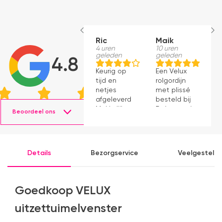
Ric
Maik
H
4 uren
10 uren
S
geleden
geleden
1
4.8
g
Keurig op
Een Velux
W
tijd en
rolgordijn
t
netjes
met plissé
m
afgeleverd.
besteld bij
m
Makkelijk
Dakraamplaza.
Beoordeel ons
e
instaleren.
Het
m
bestellen
g
verliep
p
eenvoudig
Details
Bezorgservice
Veelgesteld
en binnen
een week
kon ik de
bestelling
Goedkoop VELUX
al ophalen
in het
uitzettuimelvenster
magazijn.