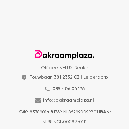
Officieel VELUX Dealer
Touwbaan 38 | 2352 CZ | Leiderdorp
085 - 06 06 176
info@dakraamplaza.nl
KVK:
83789014
BTW:
NL862990099B01
IBAN:
NL88INGB0008270111