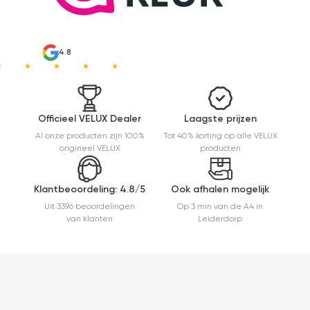
makkelijk(
ben denk
ik 10 min
bezig
4.8
geweest)
en hij rolt
veel
mooier uit
en kreukt
Officieel VELUX Dealer
Laagste prijzen
niet bij het
Al onze producten zijn 100%
Tot 40% korting op alle VELUX
inrollen.
origineel VELUX
producten
Klantbeoordeling: 4.8/5
Ook afhalen mogelijk
Uit 3396 beoordelingen
Op 3 min van de A4 in
van klanten
Leiderdorp