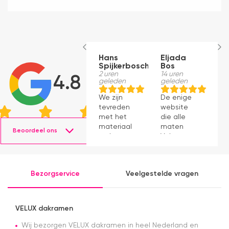
Hans
Eljada
M
Spijkerbosch
Bos
23
g
2 uren
14 uren
4.8
geleden
geleden
J
We zijn
De enige
p
tevreden
website
v
met het
die alle
ti
materiaal
maten
s
Beoordeel ons
en het
Velux op
g
monteren
voorraad
P
ging
had en die
v
prima11
ook nog
a
Bezorgservice
Veelgestelde vragen
eens snel
v
werkte.
Snelle
levering en
VELUX dakramen
afspraken
over dag
Wij bezorgen VELUX dakramen in heel Nederland en