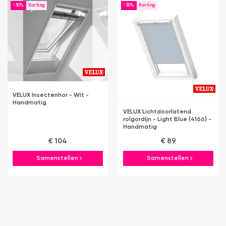
-30%
-30%
VELUX Insectenhor - Wit -
Handmatig
VELUX Lichtdoorlatend
rolgordijn - Light Blue (4166) -
Handmatig
€ 104
€ 89
Samenstellen
Samenstellen