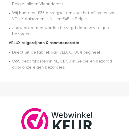
en tijdstip
België (alleen Vlaanderen).
van
Wij hanteren €35 bezorgkosten voor het afleveren van
levering
VELUX dakramen in NL, en €45 in België.
nagekomen.
Nog een
Jouw dakramen worden bezorgd door onze eigen
tip.. heb nu
bezorgers.
een
origineel
VELUX rolgordijnen & raamdecoratie
velux
dakraam
Direct uit de fabriek van VELUX, 100% origineel
rolgordijn
€9,95 bezorgkosten in NL, €17,50 in België en bezorgd
gekocht.
door onze eigen bezorgers.
Die is iets
duurder
dan "eigen
merken"
die ook
het en der
worden
verkocht.
Maar
installatie
is echt
heel