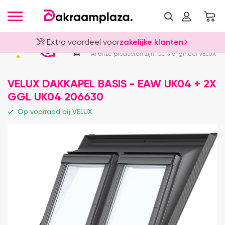
Extra voordeel voor
zakelijke klanten
Officieel VELUX Dealer
4.8
Al onze producten zijn 100% origineel VELUX
VELUX DAKKAPEL BASIS - EAW UK04 + 2X
GGL UK04 206630
Op voorraad bij VELUX