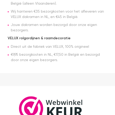
en tijdstip
België (alleen Vlaanderen).
van
Wij hanteren €35 bezorgkosten voor het afleveren van
levering
VELUX dakramen in NL, en €45 in België.
nagekomen.
Nog een
Jouw dakramen worden bezorgd door onze eigen
tip.. heb nu
bezorgers.
een
origineel
VELUX rolgordijnen & raamdecoratie
velux
dakraam
Direct uit de fabriek van VELUX, 100% origineel
rolgordijn
€9,95 bezorgkosten in NL, €17,50 in België en bezorgd
gekocht.
door onze eigen bezorgers.
Die is iets
duurder
dan "eigen
merken"
die ook
het en der
worden
verkocht.
Maar
installatie
is echt
heel