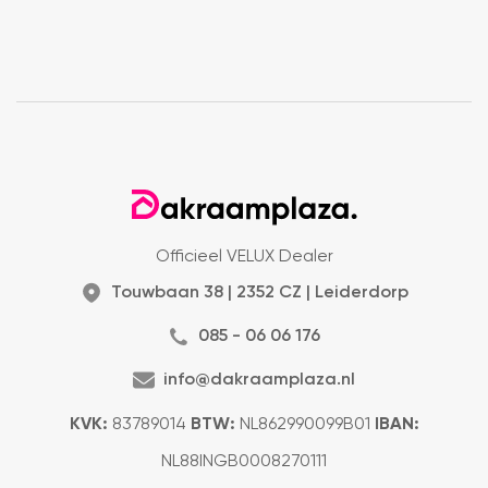
Officieel VELUX Dealer
Touwbaan 38 | 2352 CZ | Leiderdorp
085 - 06 06 176
info@dakraamplaza.nl
KVK:
83789014
BTW:
NL862990099B01
IBAN:
NL88INGB0008270111