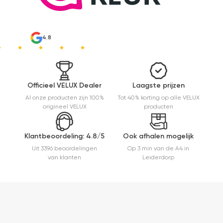
makkelijk(
ben denk
ik 10 min
bezig
4.8
geweest)
en hij rolt
veel
mooier uit
en kreukt
Officieel VELUX Dealer
Laagste prijzen
niet bij het
Al onze producten zijn 100%
Tot 40% korting op alle VELUX
inrollen.
origineel VELUX
producten
Klantbeoordeling: 4.8/5
Ook afhalen mogelijk
Uit 3396 beoordelingen
Op 3 min van de A4 in
van klanten
Leiderdorp