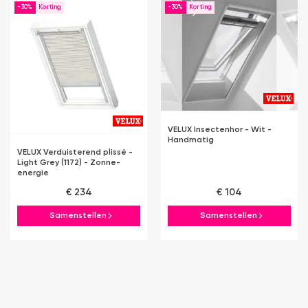
-30%
-30%
VELUX Insectenhor - Wit -
Handmatig
VELUX Verduisterend plissé -
Light Grey (1172) - Zonne-
energie
€ 234
€ 104
Samenstellen
Samenstellen