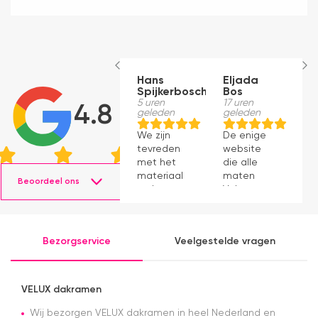
Hans
Eljada
M
Spijkerbosch
Bos
1
g
5 uren
17 uren
4.8
geleden
geleden
J
We zijn
De enige
p
tevreden
website
v
met het
die alle
ti
materiaal
maten
s
Beoordeel ons
en het
Velux op
g
monteren
voorraad
P
ging
had en die
v
prima11
ook nog
a
Bezorgservice
Veelgestelde vragen
eens snel
v
werkte.
Snelle
levering en
VELUX dakramen
afspraken
over dag
Wij bezorgen VELUX dakramen in heel Nederland en