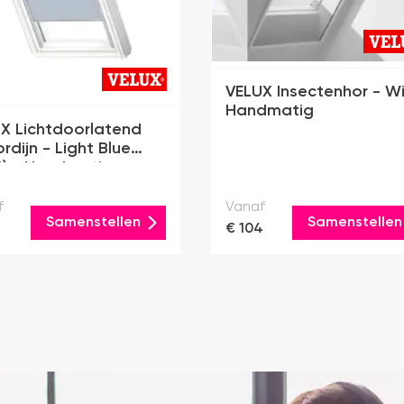
VELUX Insectenhor - Wi
Handmatig
X Lichtdoorlatend
ordijn - Light Blue
6) - Handmatig
f
Vanaf
Samenstellen
Samenstellen
€ 104