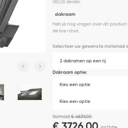
VELUX dealer.
dakraam
Heb je nog vragen over dit product
de live-chat.
Selecteer uw gewenste materiaal 
Dakraam optie:
Normaal
€
4839,00
€ 
3726,00
incl btw