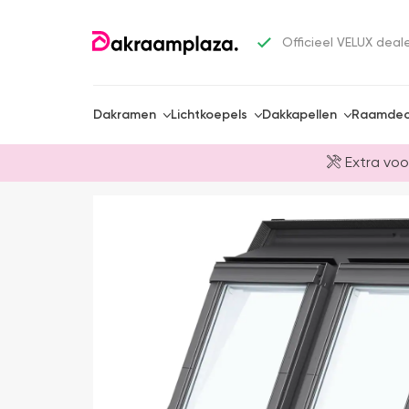
Officieel VELUX deal
Dakramen
Lichtkoepels
Dakkapellen
Raamdec
Extra voo