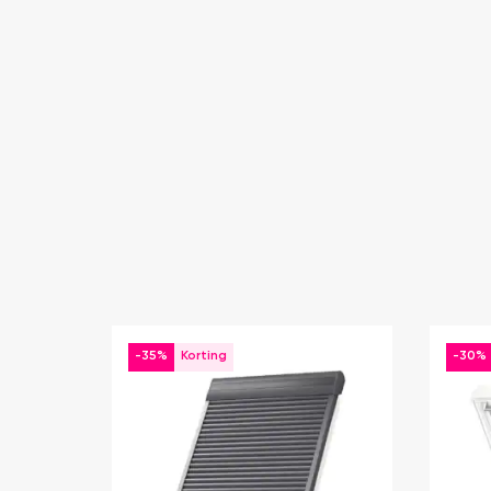
-35%
-30%