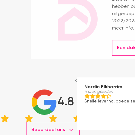
hebben oo
uitgeroep
2022/2023
meer info.
Een da
Nordin Elkharrim
4 uren geleden
4.8
Snelle levering, goede s
Beoordeel ons