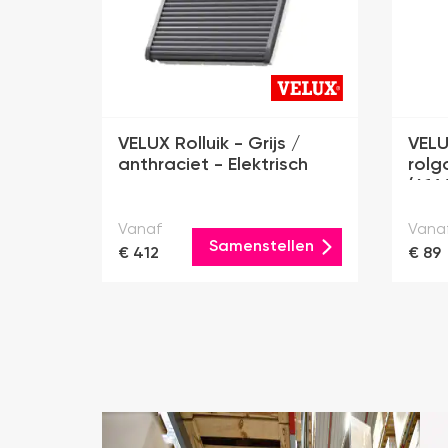
VELUX Rolluik - Grijs /
VELU
anthraciet - Elektrisch
rolg
(416
Vanaf
Vana
Samenstellen
€ 412
€ 89