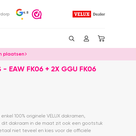
4.8
rdorp
 plaatsen
 - EAW FK06 + 2X GGU FK06
ij enkel 100% originele VELUX dakramen,
ij dit dakraam in de maat zit ook een gootstuk
taal niet teveel en kies voor de officiële