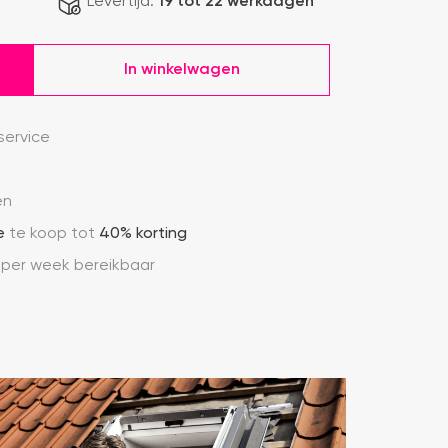
Levertijd:
19 tot 22 werkdagen
In winkelwagen
ervice
en
e
te koop tot
40% korting
 per week bereikbaar