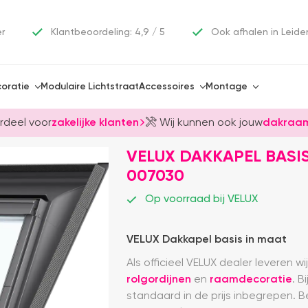
er
Klantbeoordeling: 4,9 / 5
Ook afhalen in Leide
oratie
Modulaire Lichtstraat
Accessoires
Montage
rdeel voor
zakelijke klanten
Wij kunnen ook jouw
dakraam
VELUX DAKKAPEL BASIS
007030
Op voorraad bij VELUX
VELUX Dakkapel basis in maat
Als officieel VELUX dealer leveren w
rolgordijnen
en
raamdecoratie
. B
standaard in de prijs inbegrepen. Be