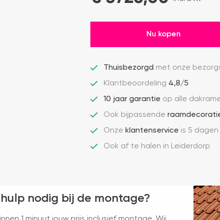
Nu kopen
Thuisbezorgd
met onze bezorgs
Klantbeoordeling
4,8/5
10 jaar garantie
op alle dakram
Ook bijpassende
raamdecorati
Onze
klantenservice
is 5 dagen
Ook af te halen in Leiderdorp
 hulp nodig bij de montage?
nnen 1 minuut jouw prijs inclusief montage. Wij