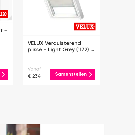
t -
VELUX Verduisterend
plissé - Light Grey (1172) -
Zonne-energie
Vanaf
Samenstellen
€ 234