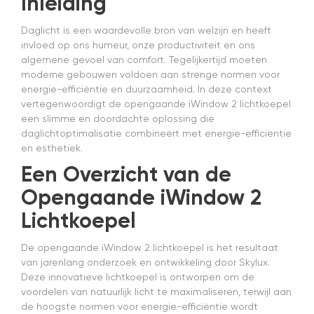
Inleiding
ze
G
Daglicht is een waardevolle bron van welzijn en heeft
kw
invloed op ons humeur, onze productiviteit en ons
m
algemene gevoel van comfort. Tegelijkertijd moeten
a
moderne gebouwen voldoen aan strenge normen voor
e
energie-efficiëntie en duurzaamheid. In deze context
e
vertegenwoordigt de opengaande iWindow 2 lichtkoepel
t
m
een slimme en doordachte oplossing die
E
daglichtoptimalisatie combineert met energie-efficiëntie
er
en esthetiek.
Een Overzicht van de
Opengaande iWindow 2
Lichtkoepel
De opengaande iWindow 2 lichtkoepel is het resultaat
van jarenlang onderzoek en ontwikkeling door Skylux.
Deze innovatieve lichtkoepel is ontworpen om de
voordelen van natuurlijk licht te maximaliseren, terwijl aan
de hoogste normen voor energie-efficiëntie wordt