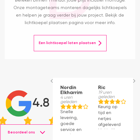
Bereken binnen 1 minuut jouw prijs inclusief montage.
Onze montageteams monteren dagelijks lichtkoepels
en helpen je graag verder bij jouw project. Bekijk de
lichtkoepel plaatsen pagina voor meer info.
Een lichtkoepel laten plaatsen
Nordin
Ric
M
Elkharrim
19 uren
1
geleden
g
4 uren
4.8
geleden
Keurig op
E
Snelle
tijd en
ro
levering,
netjes
m
goede
afgeleverd.
be
service en
Makkelijk
D
Beoordeel ons
mooie
instaleren.
H