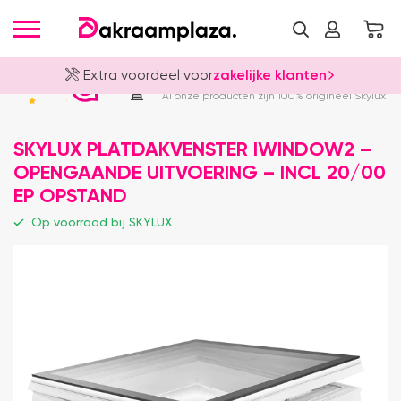
Extra voordeel voor
zakelijke klanten
Officieel Skylux Dealer
4.8
Al onze producten zijn 100% origineel Skylux
SKYLUX PLATDAKVENSTER IWINDOW2 –
OPENGAANDE UITVOERING – INCL 20/00
EP OPSTAND
Op voorraad bij SKYLUX