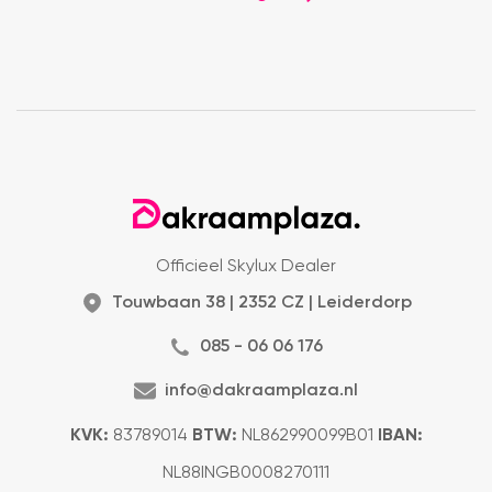
Officieel Skylux Dealer
Touwbaan 38 | 2352 CZ | Leiderdorp
085 - 06 06 176
info@dakraamplaza.nl
KVK:
83789014
BTW:
NL862990099B01
IBAN:
NL88INGB0008270111