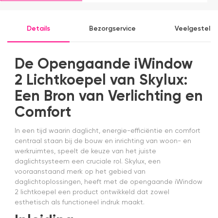
producten.
b
ve
e
Details
Bezorgservice
Veelgesteld
e
e
k
b
De Opengaande iWindow
a
2 Lichtkoepel van Skylux:
in
m
Een Bron van Verlichting en
A
n
Comfort
g
en
In een tijd waarin daglicht, energie-efficiëntie en comfort
w
centraal staan bij de bouw en inrichting van woon- en
s
werkruimtes, speelt de keuze van het juiste
s
da
daglichtsysteem een cruciale rol. Skylux, een
v
vooraanstaand merk op het gebied van
a
daglichtoplossingen, heeft met de opengaande iWindow
a
2 lichtkoepel een product ontwikkeld dat zowel
H
esthetisch als functioneel indruk maakt.
z
e