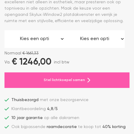
excelleren niet alleen in esthetiek, maar presteren ook op
topniveau in alle opzichten. Maak de keuze voor een
opengaand Skylux iWindow2 platdakvenster en verrijk je
ruimte met een stijlvolle, efficiënte en veelzijdige oplossing.
Normaal
€
1661,33
€
1246,00
Va.
incl btw
Stel lichtkoepel samen
Thuisbezorgd
met onze bezorgservice
Klantbeoordeling
4,8/5
10 jaar garantie
op alle dakramen
Ook bijpassende
raamdecoratie
te koop tot
40% korting