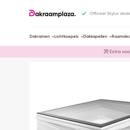
Officieel Skylux deal
Dakramen
Lichtkoepels
Dakkapellen
Raamdec
Extra voo