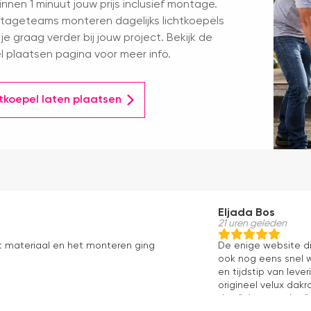
nnen 1 minuut jouw prijs inclusief montage.
ageteams monteren dagelijks lichtkoepels
je graag verder bij jouw project. Bekijk de
l plaatsen pagina voor meer info.
htkoepel laten plaatsen
Eljada Bos
21 uren geleden
t materiaal en het monteren ging
De enige website di
ook nog eens snel w
en tijdstip van lev
origineel velux dakr
dan "eigen merken" 