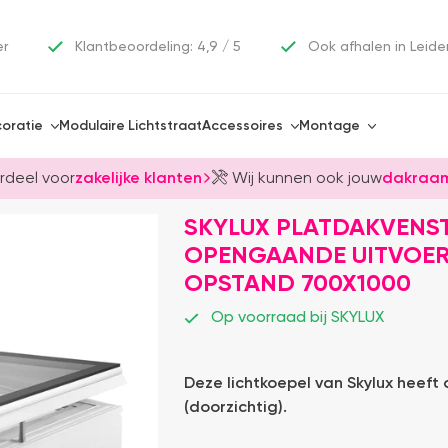
er
Klantbeoordeling: 4,9 / 5
Ook afhalen in Leide
oratie
Modulaire Lichtstraat
Accessoires
Montage
rdeel voor
zakelijke klanten
Wij kunnen ook jouw
dakraam
SKYLUX PLATDAKVENS
OPENGAANDE UITVOERI
OPSTAND 700X1000
Op voorraad bij SKYLUX
Deze lichtkoepel van Skylux heeft
(doorzichtig).