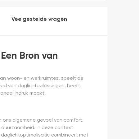
heel makkelijk( ben denk ik 10 min bezig
veel mooier uit en kreukt niet bij het inrollen.
Veelgestelde vragen
 Een Bron van
g van woon- en werkruimtes, speelt de
ied van daglichtoplossingen, heeft
oneel indruk maakt.
 en ons algemene gevoel van comfort.
 duurzaamheid. In deze context
daglichtoptimalisatie combineert met