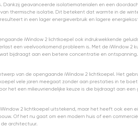
. Dankzij geavanceerde isolatiematerialen en een doordach
 van thermische isolatie. Dit betekent dat warmte in de wi
resulteert in een lager energieverbruik en lagere energiekos
ngaande iWindow 2 lichtkoepel ook indrukwekkende geluidsisol
erlast een veelvoorkomend probleem is. Met de iWindow 2 ku
, wat bijdraagt aan een betere concentratie en ontspanning.
ontwerp van de opengaande iWindow 2 lichtkoepel. Het geb
htkoepel vele jaren meegaat zonder aan prestaties in te bo
or het een milieuvriendelijke keuze is die bijdraagt aan ee
Window 2 lichtkoepel uitstekend, maar het heeft ook een eig
ebouw. Of het nu gaat om een modern huis of een commerciël
 de architectuur.