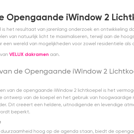
de Opengaande iWindow 2 Licht
s het resultaat van jarenlang onderzoek en ontwikkeling do
en van natuurlijk licht te maximaliseren, terwijl aan de hoo
r een wereld van mogelijkheden voor zowel residentiële als
van
VELUX dakramen
aan.
 van de Opengaande iWindow 2 Lichtko
n van de opengaande iWindow 2 lichtkoepel is het vermoge
imme ontwerp van de koepel en het gebruik van hoogwaardige 
onder. Dit creëert een heldere, uitnodigende en levendige a
wordt beperkt.
e
en duurzaamheid hoog op de agenda staan, biedt de openga