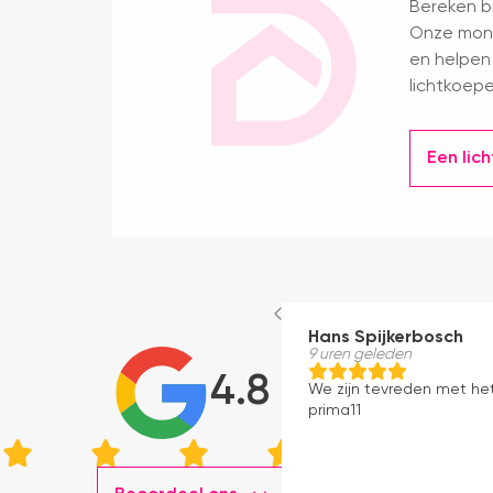
Bereken bi
Onze mont
en helpen 
lichtkoepe
Een lic
Hans Spijkerbosch
9 uren geleden
4.8
We zijn tevreden met he
prima11