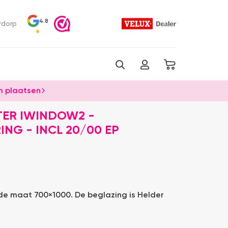
4.8
rdorp
 plaatsen
TER IWINDOW2 -
NG - INCL 20/00 EP
 de maat 700×1000. De beglazing is Helder