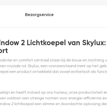
installatie is echt 
geweest) en hij rolt 
Bezorgservice
dow 2 Lichtkoepel van Skylux:
ort
fficiëntie en comfort centraal staan bij de bouw en inrichtin
een cruciale rol. Skylux, een vooraanstaand merk op het geb
pel een product ontwikkeld dat zowel esthetisch als functi
welzijn en heeft invloed op ons humeur, onze productiviteit
en voldoen aan strenge normen voor energie-efficiëntie en
dow 2 lichtkoepel een slimme en doordachte oplossing die 