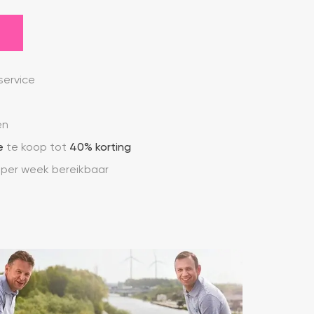
ervice
en
e
te koop tot
40% korting
 per week bereikbaar