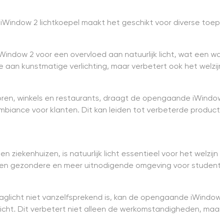
iWindow 2 lichtkoepel maakt het geschikt voor diverse toe
indow 2 voor een overvloed aan natuurlijk licht, wat een w
e aan kunstmatige verlichting, maar verbetert ook het welzi
oren, winkels en restaurants, draagt de opengaande iWind
biance voor klanten. Dit kan leiden tot verbeterde productiv
 ziekenhuizen, is natuurlijk licht essentieel voor het welz
 een gezondere en meer uitnodigende omgeving voor studen
daglicht niet vanzelfsprekend is, kan de opengaande iWindo
 licht. Dit verbetert niet alleen de werkomstandigheden, maa