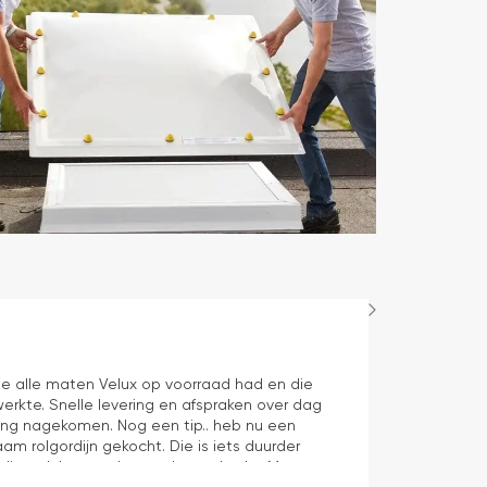
Maurice
1 dag geleden
e alle maten Velux op voorraad had en die
Juiste product 
erkte. Snelle levering en afspraken over dag
aan verwachti
ering nagekomen. Nog een tip.. heb nu een
aam rolgordijn gekocht. Die is iets duurder
die ook het en der worden verkocht. Maar