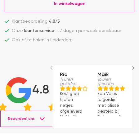
In winkelwagen
Klantbeoordeling
4,8/5
Onze
klantenservice
is 7 dagen per week bereikbaar
Ook af te halen in Leiderdorp
Ric
Maik
H
11 uren
16 uren
S
geleden
geleden
1
4.8
g
Keurig op
Een Velux
W
tijd en
rolgordijn
t
netjes
met plissé
m
afgeleverd.
besteld bij
m
Makkelijk
Dakraamplaza.
Beoordeel ons
e
instaleren.
Het
m
bestellen
g
verliep