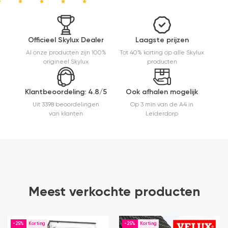
kwaliteit,
mooie
afwerking
en
Officieel Skylux Dealer
Laagste prijzen
eenvoudig
Al onze producten zijn 100%
Tot 40% korting op alle Skylux
te
origineel Skylux
producten
monteren.
Een prima
ervaring.
Klantbeoordeling: 4.8/5
Ook afhalen mogelijk
Uit 3398 beoordelingen
Op 3 min van de A4 in
van klanten
Leiderdorp
Meest verkochte producten
-25%
-25%