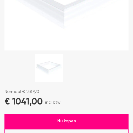
Normaal
€
1387,90
€
1041,00
incl btw
Nu kopen