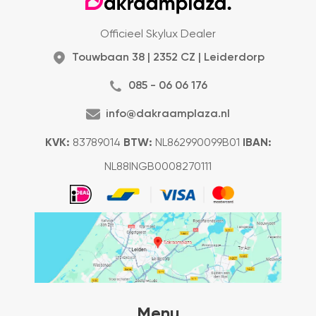
Officieel Skylux Dealer
Touwbaan 38 | 2352 CZ | Leiderdorp
085 - 06 06 176
info@dakraamplaza.nl
KVK:
83789014
BTW:
NL862990099B01
IBAN:
NL88INGB0008270111
Menu