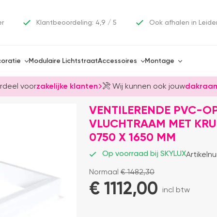
er
Klantbeoordeling: 4,9 / 5
Ook afhalen in Leide
oratie
Modulaire Lichtstraat
Accessoires
Montage
rdeel voor
zakelijke klanten
Wij kunnen ook jouw
dakraam
VENTILERENDE PVC-O
VLUCHTRAAM MET KRUK
0750 X 1650 MM
Op voorraad bij SKYLUX
Artikeln
Normaal
€
1482,30
€ 
1112,00
incl btw