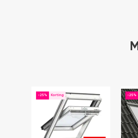
M
-25%
-25%