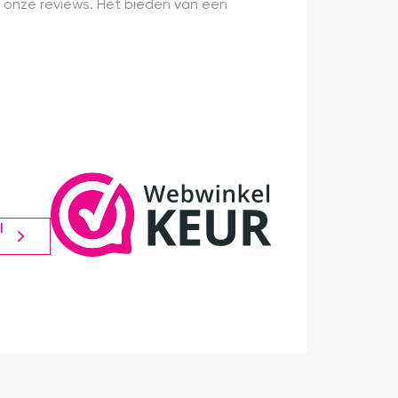
 onze reviews. Het bieden van een
l