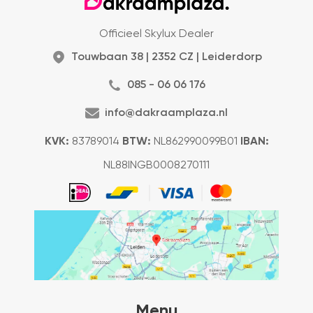
Officieel Skylux Dealer
Touwbaan 38 | 2352 CZ | Leiderdorp
085 - 06 06 176
info@dakraamplaza.nl
KVK:
83789014
BTW:
NL862990099B01
IBAN:
NL88INGB0008270111
Menu