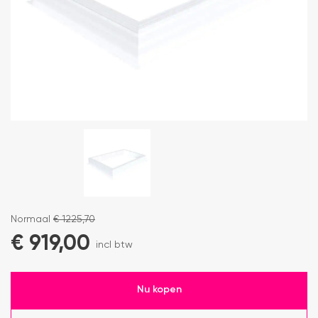
Normaal
€
1225,70
€
919,00
incl btw
Nu kopen