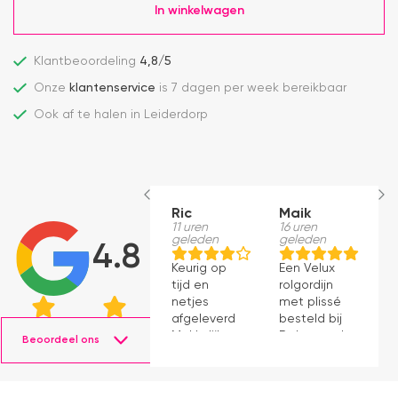
In winkelwagen
Klantbeoordeling
4,8/5
Onze
klantenservice
is 7 dagen per week bereikbaar
Ook af te halen in Leiderdorp
Ric
Maik
H
11 uren
16 uren
S
geleden
geleden
1
4.8
g
Keurig op
Een Velux
W
tijd en
rolgordijn
t
netjes
met plissé
m
afgeleverd.
besteld bij
m
Makkelijk
Dakraamplaza.
Beoordeel ons
e
instaleren.
Het
m
bestellen
g
verliep