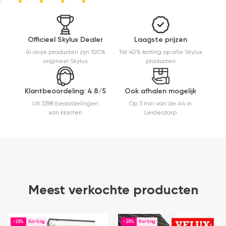
kwaliteit,
mooie
afwerking
en
Officieel Skylux Dealer
Laagste prijzen
eenvoudig
Al onze producten zijn 100%
Tot 40% korting op alle Skylux
te
origineel Skylux
producten
monteren.
Een prima
ervaring.
Klantbeoordeling: 4.8/5
Ook afhalen mogelijk
Uit 3398 beoordelingen
Op 3 min van de A4 in
van klanten
Leiderdorp
Meest verkochte producten
-25%
-25%