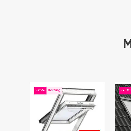
M
-25%
-25%