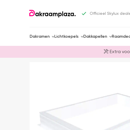
Officieel Skylux deal
Dakramen
Lichtkoepels
Dakkapellen
Raamdec
Extra voo