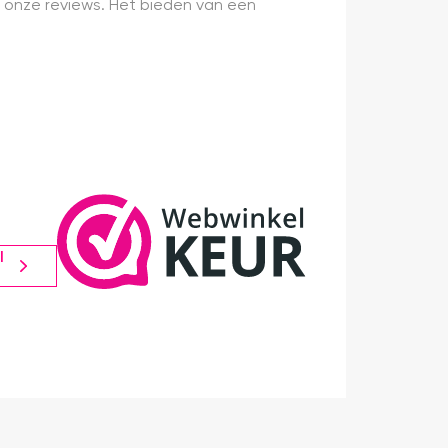
 onze reviews. Het bieden van een
l