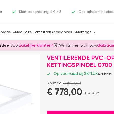
er
Klantbeoordeling: 4,9 / 5
Ook afhalen in Leide
oratie
Modulaire Lichtstraat
Accessoires
Montage
rdeel voor
zakelijke klanten
Wij kunnen ook jouw
dakraam
VENTILERENDE PVC-O
KETTINGSPINDEL 0700
Op voorraad bij SKYLUX
Artikeln
Normaal
€
1037,00
€ 
778,00
incl btw