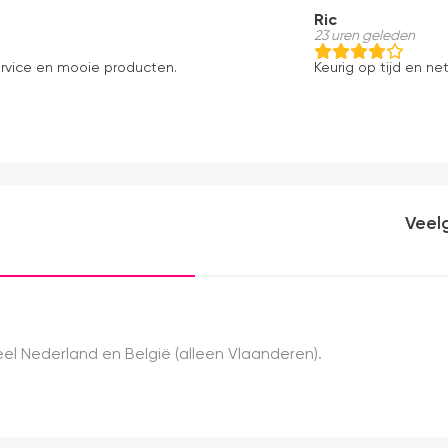
Ric
23 uren geleden
ervice en mooie producten.
Keurig op tijd en net
Veel
el Nederland en België (alleen Vlaanderen).