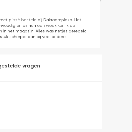
Hans Spijker
1 dag geleden
n met plissé besteld bij Dakraamplaza. Het
We zijn tevred
envoudig en binnen een week kon ik de
prima11
n in het magazijn. Alles was netjes geregeld
 stuk scherper dan bij veel andere
dijn zelf mag er ook zeker zijn. Goede
werking en eenvoudig te monteren. Een prima
gestelde vragen