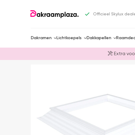
Officieel Skylux deal
Dakramen
Lichtkoepels
Dakkapellen
Raamdec
Extra voo