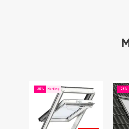
M
-25%
-25%