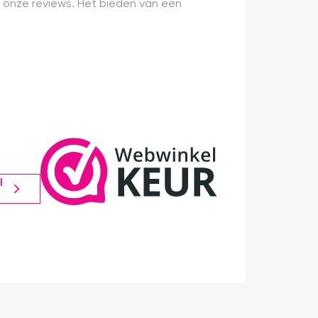
 onze reviews. Het bieden van een
l