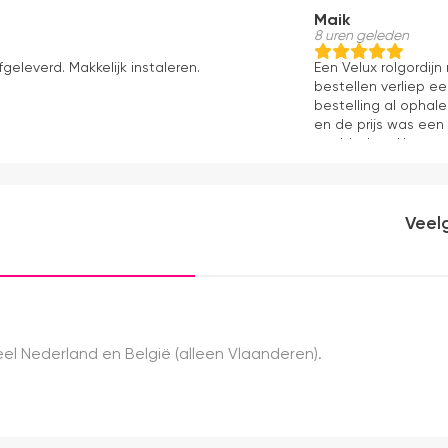
Maik
8 uren geleden
fgeleverd. Makkelijk instaleren.
Een Velux rolgordij
bestellen verliep e
bestelling al ophale
en de prijs was een
aanbieders. Het gor
kwaliteit, mooie af
ervaring.
Veel
el Nederland en België (alleen Vlaanderen).