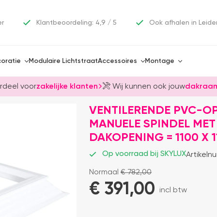
er
Klantbeoordeling: 4,9 / 5
Ook afhalen in Leide
oratie
Modulaire Lichtstraat
Accessoires
Montage
rdeel voor
zakelijke klanten
Wij kunnen ook jouw
dakraam
VENTILERENDE PVC-OP
MANUELE SPINDEL MET 
DAKOPENING = 1100 X 
Op voorraad bij SKYLUX
Artikeln
Normaal
€
782,00
€ 
391,00
incl btw