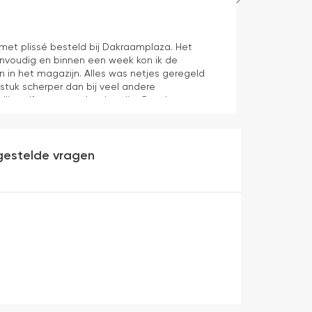
Hans Spijker
1 dag geleden
n met plissé besteld bij Dakraamplaza. Het
We zijn tevred
envoudig en binnen een week kon ik de
prima11
n in het magazijn. Alles was netjes geregeld
 stuk scherper dan bij veel andere
dijn zelf mag er ook zeker zijn. Goede
werking en eenvoudig te monteren. Een prima
gestelde vragen