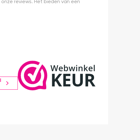
 onze reviews. Het bieden van een
l