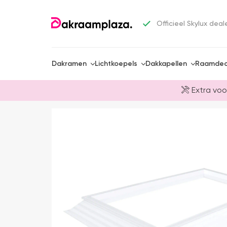
Officieel Skylux deal
Dakramen
Lichtkoepels
Dakkapellen
Raamdec
Extra voo