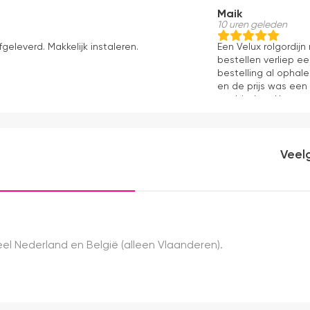
Maik
10 uren geleden
fgeleverd. Makkelijk instaleren.
Een Velux rolgordij
bestellen verliep e
bestelling al ophale
en de prijs was een
aanbieders. Het gor
kwaliteit, mooie af
ervaring.
Veel
el Nederland en België (alleen Vlaanderen).