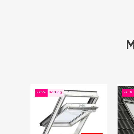
M
-25%
-25%