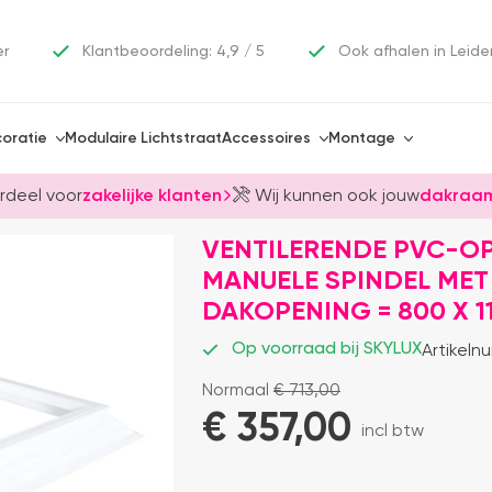
er
Klantbeoordeling: 4,9 / 5
Ook afhalen in Leide
oratie
Modulaire Lichtstraat
Accessoires
Montage
rdeel voor
zakelijke klanten
Wij kunnen ook jouw
dakraam
VENTILERENDE PVC-OP
MANUELE SPINDEL MET 
DAKOPENING = 800 X 1
Op voorraad bij SKYLUX
Artikeln
Normaal
€
713,00
€ 
357,00
incl btw