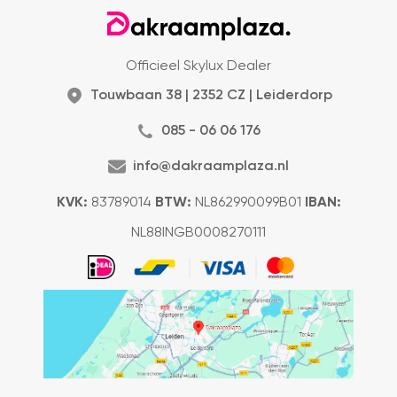
Officieel Skylux Dealer
Touwbaan 38 | 2352 CZ | Leiderdorp
085 - 06 06 176
info@dakraamplaza.nl
KVK:
83789014
BTW:
NL862990099B01
IBAN:
NL88INGB0008270111