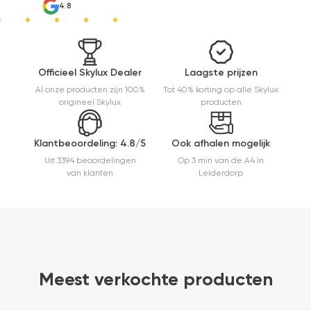
4.8
die ook
het en der
worden
verkocht.
Maar
Officieel Skylux Dealer
Laagste prijzen
installatie
Al onze producten zijn 100%
Tot 40% korting op alle Skylux
is echt
origineel Skylux
producten
heel
makkelijk(
ben denk
Klantbeoordeling: 4.8/5
Ook afhalen mogelijk
ik 10 min
bezig
Uit 3394 beoordelingen
Op 3 min van de A4 in
geweest)
van klanten
Leiderdorp
en hij rolt
veel
mooier uit
en kreukt
niet bij het
inrollen.
Meest verkochte producten