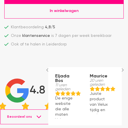
In winkelwagen
Klantbeoordeling
4,8/5
Onze
klantenservice
is 7 dagen per week bereikbaar
Ook af te halen in Leiderdorp
Eljada
Maurice
B
Bos
20 uren
M
geleden
11 uren
1
4.8
geleden
g
Juiste
De enige
le
product
website
v
van Velux
die alle
a
tijdig en
maten
snel
Beoordeel ons
Velux op
geleverd.
voorraad
Product