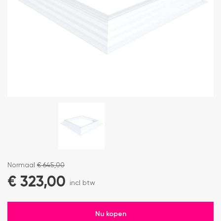
Normaal
€
645,00
€
323,00
incl btw
Nu kopen