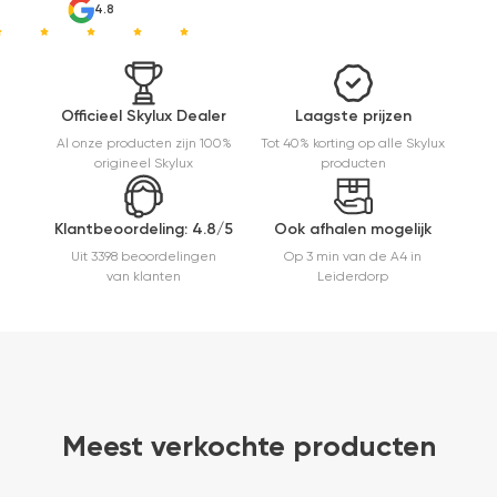
zeker zijn.
4.8
Goede
kwaliteit,
mooie
afwerking
en
Officieel Skylux Dealer
Laagste prijzen
eenvoudig
Al onze producten zijn 100%
Tot 40% korting op alle Skylux
te
origineel Skylux
producten
monteren.
Een prima
ervaring.
Klantbeoordeling: 4.8/5
Ook afhalen mogelijk
Uit 3398 beoordelingen
Op 3 min van de A4 in
van klanten
Leiderdorp
Meest verkochte producten