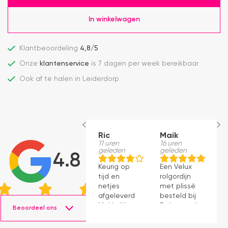
In winkelwagen
Klantbeoordeling
4,8/5
Onze
klantenservice
is 7 dagen per week bereikbaar
Ook af te halen in Leiderdorp
Ric
Maik
H
11 uren
16 uren
S
geleden
geleden
1
4.8
g
Keurig op
Een Velux
W
tijd en
rolgordijn
t
netjes
met plissé
m
afgeleverd.
besteld bij
m
Makkelijk
Dakraamplaza.
Beoordeel ons
e
instaleren.
Het
m
bestellen