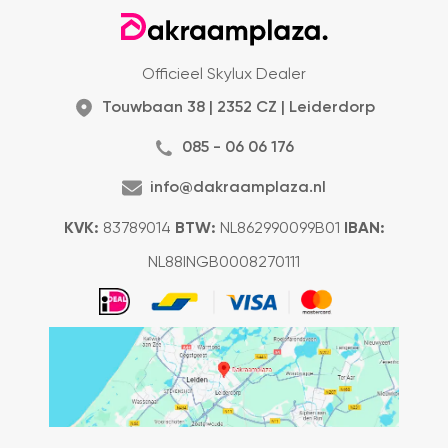
Officieel Skylux Dealer
Touwbaan 38 | 2352 CZ | Leiderdorp
085 - 06 06 176
info@dakraamplaza.nl
KVK:
83789014
BTW:
NL862990099B01
IBAN:
NL88INGB0008270111