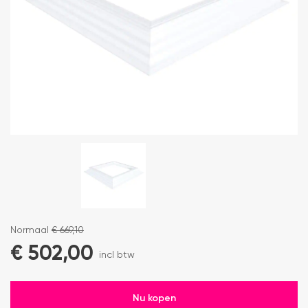
Normaal
€
669,10
€
502,00
incl btw
Nu kopen