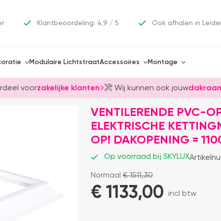
er
Klantbeoordeling: 4,9 / 5
Ook afhalen in Leide
oratie
Modulaire Lichtstraat
Accessoires
Montage
rdeel voor
zakelijke klanten
Wij kunnen ook jouw
dakraam
VENTILERENDE PVC-OP
ELEKTRISCHE KETTING
OP! DAKOPENING = 110
Op voorraad bij SKYLUX
Artikeln
Normaal
€
1511,30
€ 
1133,00
incl btw