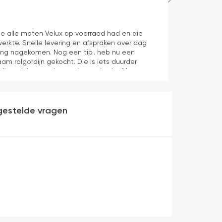
Maurice
1 dag geleden
e alle maten Velux op voorraad had en die
Juiste product 
erkte. Snelle levering en afspraken over dag
aan verwachti
ering nagekomen. Nog een tip.. heb nu een
aam rolgordijn gekocht. Die is iets duurder
die ook het en der worden verkocht. Maar
heel makkelijk( ben denk ik 10 min bezig
veel mooier uit en kreukt niet bij het inrollen.
gestelde vragen