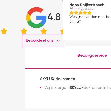
Hans Spijkerbosch
18 uren geleden
4.8
We zijn tevreden met he
prima11
Beoordeel ons
Bezorgservice
SKYLUX dakramen
Wij bezorgen
SKYLUX
dakramen in he