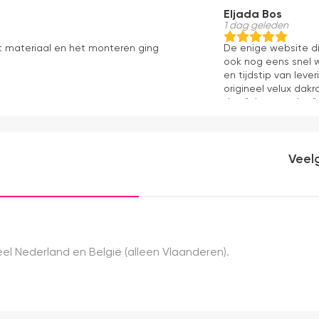
Eljada Bos
1 dag geleden
t materiaal en het monteren ging
De enige website di
ook nog eens snel w
en tijdstip van lev
origineel velux dakr
dan "eigen merken" 
installatie is echt 
geweest) en hij rolt 
Veel
el Nederland en België (alleen Vlaanderen).