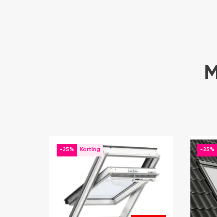
M
-25%
-25%