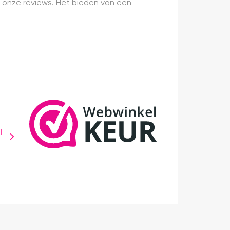
 onze reviews. Het bieden van een
l