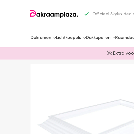
Officieel Skylux deal
Dakramen
Lichtkoepels
Dakkapellen
Raamdec
Extra voo