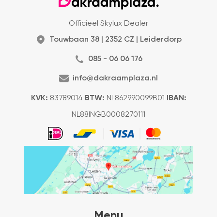
Officieel Skylux Dealer
Touwbaan 38 | 2352 CZ | Leiderdorp
085 - 06 06 176
info@dakraamplaza.nl
KVK:
83789014
BTW:
NL862990099B01
IBAN:
NL88INGB0008270111
Menu