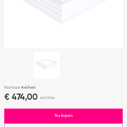
Normaal
€
631,60
€
474,00
incl btw
Nu kopen