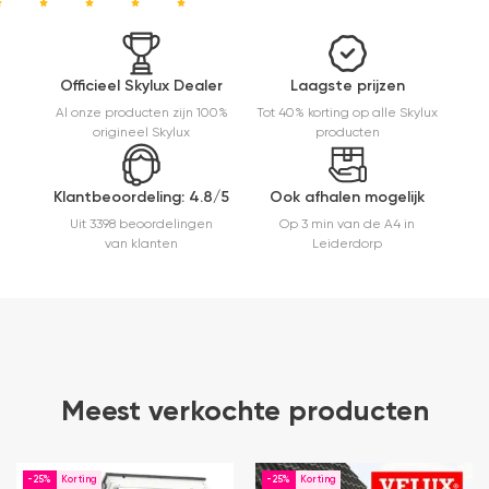
kwaliteit,
mooie
afwerking
en
Officieel Skylux Dealer
Laagste prijzen
eenvoudig
Al onze producten zijn 100%
Tot 40% korting op alle Skylux
te
origineel Skylux
producten
monteren.
Een prima
ervaring.
Klantbeoordeling: 4.8/5
Ook afhalen mogelijk
Uit 3398 beoordelingen
Op 3 min van de A4 in
van klanten
Leiderdorp
Meest verkochte producten
-25%
-25%