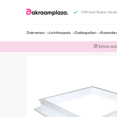
Officieel Skylux deal
Dakramen
Lichtkoepels
Dakkapellen
Raamdec
Extra voo