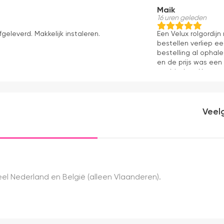
Maik
16 uren geleden
fgeleverd. Makkelijk instaleren.
Een Velux rolgordij
bestellen verliep e
bestelling al ophale
en de prijs was een
aanbieders. Het gor
kwaliteit, mooie af
ervaring.
Veel
el Nederland en België (alleen Vlaanderen).