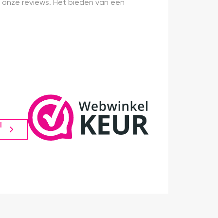
 onze reviews. Het bieden van een
l