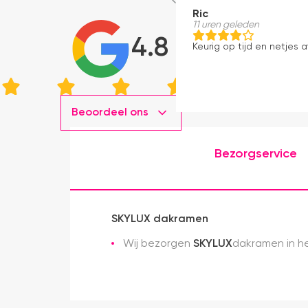
Ric
11 uren geleden
4.8
Keurig op tijd en netjes a
Beoordeel ons
Bezorgservice
SKYLUX dakramen
Wij bezorgen
SKYLUX
dakramen in he