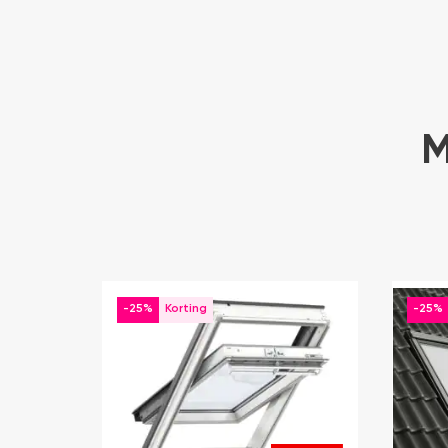
M
-25%
-25%