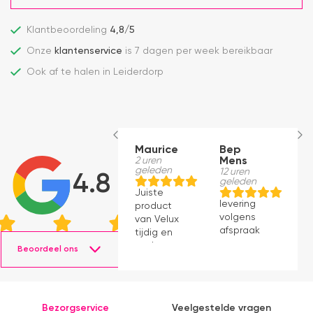
Klantbeoordeling
4,8/5
Onze
klantenservice
is 7 dagen per week bereikbaar
Ook af te halen in Leiderdorp
Maurice
Bep
B
2 uren
Mens
M
geleden
12 uren
12
4.8
geleden
g
Juiste
levering
le
product
volgens
v
van Velux
afspraak
a
tijdig en
snel
Beoordeel ons
geleverd.
Product
voldoet
aan
Bezorgservice
Veelgestelde vragen
verwachting.