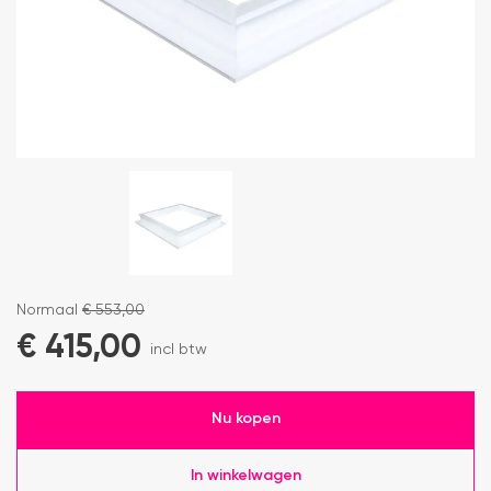
Normaal
€
553,00
€
415,00
incl btw
Nu kopen
In winkelwagen