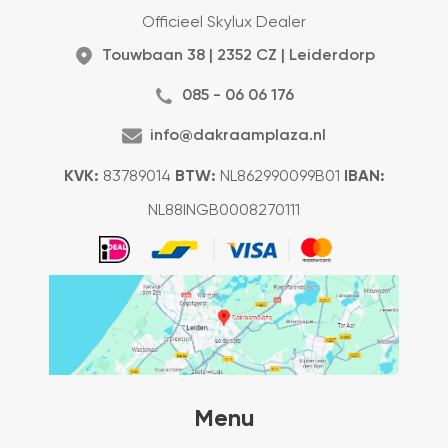
Officieel Skylux Dealer
Touwbaan 38 | 2352 CZ | Leiderdorp
085 - 06 06 176
info@dakraamplaza.nl
KVK:
83789014
BTW:
NL862990099B01
IBAN:
NL88INGB0008270111
Menu