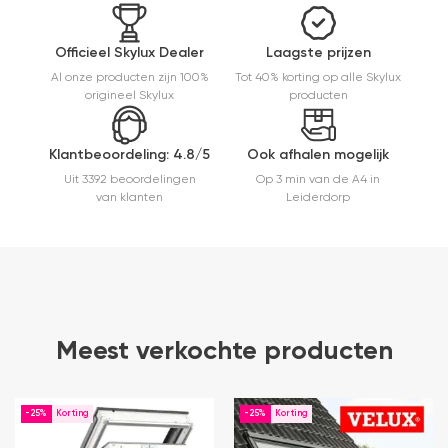
Officieel Skylux Dealer
Laagste prijzen
Al onze producten zijn 100%
Tot 40% korting op alle Skylux
origineel Skylux
producten
Klantbeoordeling: 4.8/5
Ook afhalen mogelijk
Uit 3392 beoordelingen
Op 3 min van de A4 in
van klanten
Leiderdorp
Meest verkochte producten
-25%
-25%