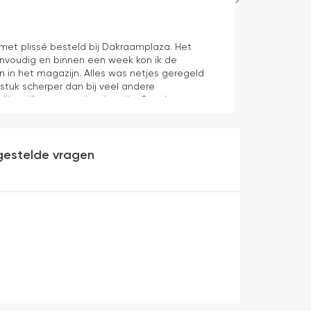
Hans Spijker
1 dag geleden
n met plissé besteld bij Dakraamplaza. Het
We zijn tevred
envoudig en binnen een week kon ik de
prima11
n in het magazijn. Alles was netjes geregeld
 stuk scherper dan bij veel andere
dijn zelf mag er ook zeker zijn. Goede
werking en eenvoudig te monteren. Een prima
gestelde vragen