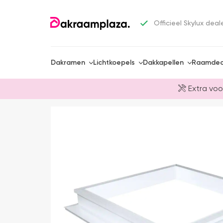
Officieel Skylux deal
Dakramen
Lichtkoepels
Dakkapellen
Raamdec
Extra voo