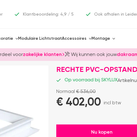
er
Klantbeoordeling: 4,9 / 5
Ook afhalen in Leide
oratie
Modulaire Lichtstraat
Accessoires
Montage
rdeel voor
zakelijke klanten
Wij kunnen ook jouw
dakraam
RECHTE PVC-OPSTAND 
Op voorraad bij SKYLUX
Artikeln
Normaal
€
536,00
€ 
402,00
incl btw
Nu kopen