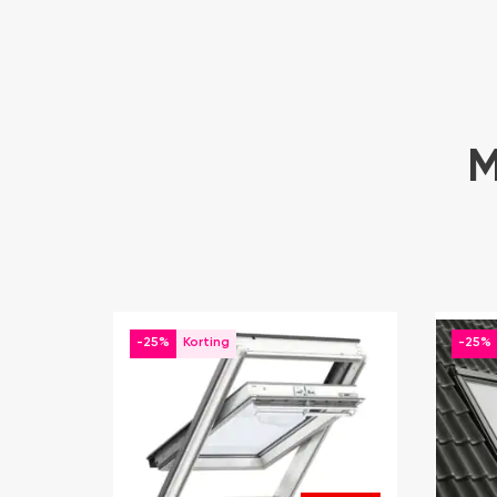
M
-25%
-25%