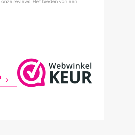
 onze reviews. Het bieden van een
l