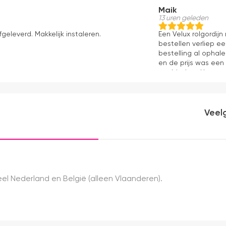
Maik
13 uren geleden
fgeleverd. Makkelijk instaleren.
Een Velux rolgordij
bestellen verliep e
bestelling al ophale
en de prijs was een
aanbieders. Het gor
kwaliteit, mooie af
ervaring.
Veel
el Nederland en België (alleen Vlaanderen).